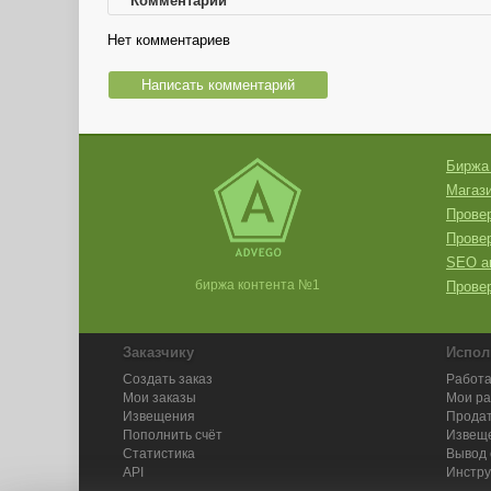
Комментарии
Нет комментариев
Написать комментарий
Биржа
Магази
Провер
Прове
SEO а
биржа контента №1
Провер
Заказчику
Испол
Создать заказ
Работа
Мои заказы
Мои р
Извещения
Продат
Пополнить счёт
Извещ
Статистика
Вывод 
API
Инстру