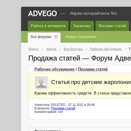
—
биржа копирайтинга №1
Работа в интернете
Заказчику
Магазин статей
Все форумы
Новые сообщения
Адвего
Форум
Все форумы
Рабочие обсуждения
П
Продажа статей — Форум Адве
Рабочие обсуждения
/
Продажа статей
Статья про детские жаропон
Какова эффективность средств. В статье представле
Написала: DELETED , 07.11.2011 в 09:48
В форуме:
Продажа статей
Комментариев: нет