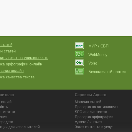
 статей
МИР / СБП
н статей
WebMoney
ить текст на уникальность
Volet
рка орфографии онлайн
нализ онлайн
Безналичный платеж
ка качества текста
нителю
Сервисы Адвего
 онлайн
Магазин статей
аботы
Проверка на антиплагиат
ь статью
SEO-анализ текста
ения
Проверка орфографии
средств
Адвего
Лингвист
кции для исполнителей
Заказ контента и услуг