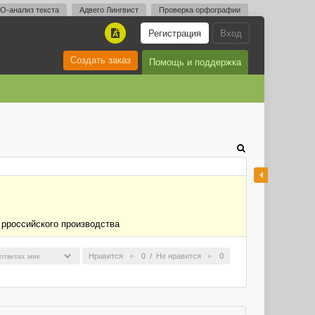
O-анализ текста
Адвего Лингвист
Проверка орфографии
Регистрация
Вход
A
Создать заказ
Помощь и поддержка
 рроссийского производства
Нравится
0
/
Не нравится
0