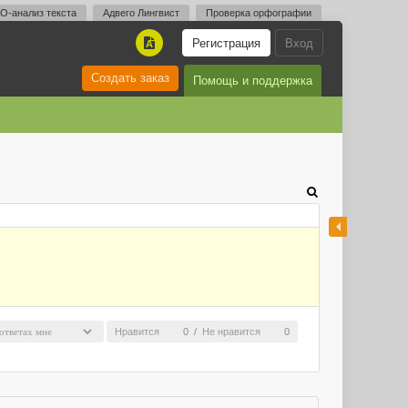
O-анализ текста
Адвего Лингвист
Проверка орфографии
Регистрация
Вход
A
Создать заказ
Помощь и поддержка
Нравится
0
/
Не нравится
0