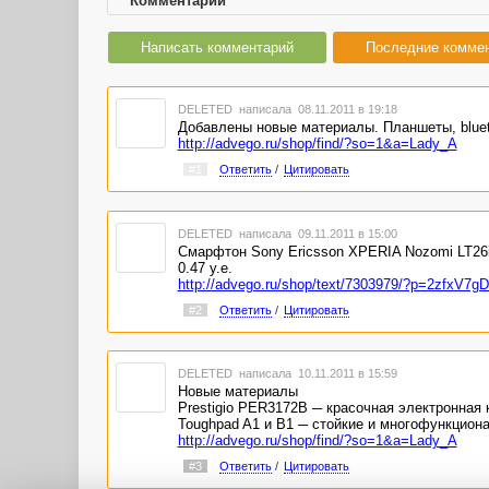
Комментарии
Написать комментарий
Последние комме
DELETED
написала 08.11.2011 в 19:18
Добавлены новые материалы. Планшеты, blue
http://advego.ru/shop/find/?so=1&a=Lady_A
#1
Ответить
/
Цитировать
DELETED
написала 09.11.2011 в 15:00
Смарфтон Sony Ericsson XPERIA Nozomi LT26i
0.47 у.е.
http://advego.ru/shop/text/7303979/?p=2zfxV7g
#2
Ответить
/
Цитировать
DELETED
написала 10.11.2011 в 15:59
Новые материалы
Prestigio PER3172B ─ красочная электронная кн
Toughpad A1 и B1 ─ стойкие и многофункциона
http://advego.ru/shop/find/?so=1&a=Lady_A
#3
Ответить
/
Цитировать