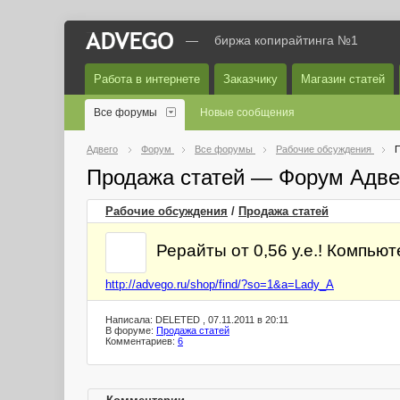
—
биржа копирайтинга №1
Работа в интернете
Заказчику
Магазин статей
Все форумы
Новые сообщения
Адвего
Форум
Все форумы
Рабочие обсуждения
П
Продажа статей — Форум Адве
Рабочие обсуждения
/
Продажа статей
Рерайты от 0,56 у.е.! Компь
http://advego.ru/shop/find/?so=1&a=Lady_A
Написала: DELETED , 07.11.2011 в 20:11
В форуме:
Продажа статей
Комментариев:
6