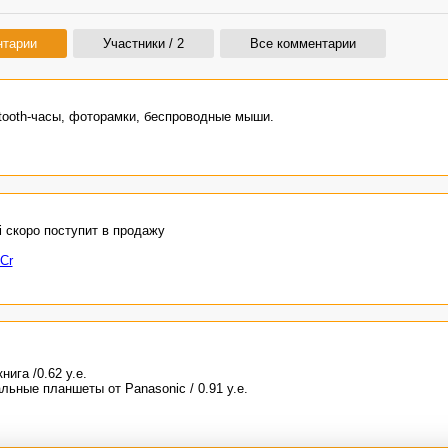
нтарии
Участники / 2
Все комментарии
tooth-часы, фоторамки, беспроводные мыши.
 скоро поступит в продажу
DCr
ига /0.62 у.е.
льные планшеты от Panasonic / 0.91 у.е.