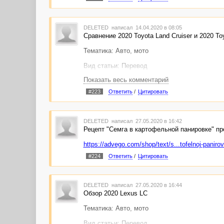
Статью можно размещать на русскоязычном са
статьи до её покупки курс может измениться.
DELETED
написал 14.04.2020 в 08:05
При желании могу выслать ссылку на оригина
Сравнение 2020 Toyota Land Cruiser и 2020 To
Ссылка на статью:
https://advego.com/shop/tex
Тематика: Авто, мото
Вид статьи: Перевод
Показать весь комментарий
Качественный перевод свежей объёмной зару
список, а также разбивка на логические абзац
#223
Ответить
/
Цитировать
Статью можно размещать на русскоязычном са
статьи до её покупки курс может измениться.
DELETED
написал 27.05.2020 в 16:42
При желании могу выслать ссылку на оригина
Рецепт "Семга в картофельной панировке" пр
Ссылка на статью:
https://advego.com/shop/tex
https://advego.com/shop/text/s...tofelnoj-paniro
#224
Ответить
/
Цитировать
DELETED
написал 27.05.2020 в 16:44
Обзор 2020 Lexus LC
Тематика: Авто, мото
Вид статьи: Перевод