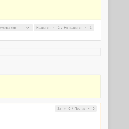
Нравится
2
/
Не нравится
1
За
0
/
Против
0