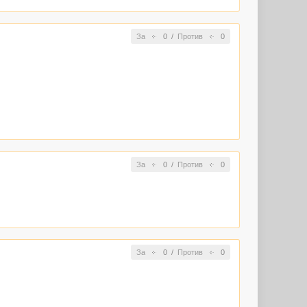
 публикации
За
0
/
Против
0
рованный
 публикации
За
0
/
Против
0
За
0
/
Против
0