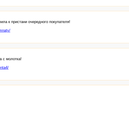
ила к пристани очередного покупателя!
mnaty/
а с молотка!
onta4/
нглийского на русский. Имеются подзаголовки, маркированные списки, а