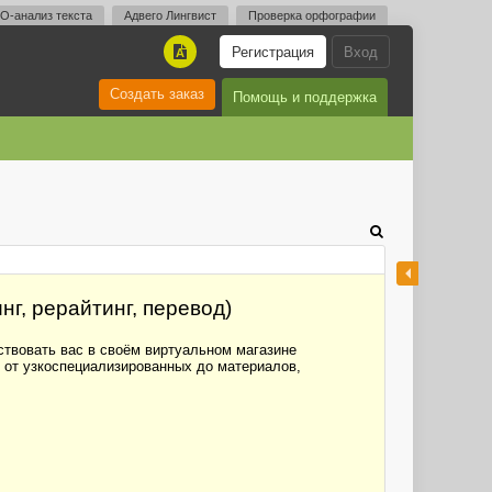
O-анализ текста
Адвего Лингвист
Проверка орфографии
Регистрация
Вход
A
Создать заказ
Помощь и поддержка
г, рерайтинг, перевод)
ствовать вас в своём виртуальном магазине
: от узкоспециализированных до материалов,