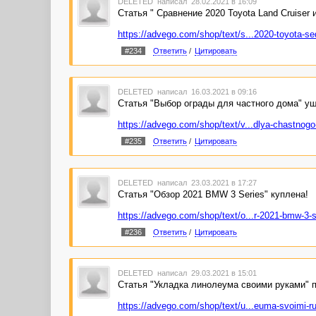
DELETED
написал 28.02.2021 в 16:09
Статья " Сравнение 2020 Toyota Land Cruiser 
https://advego.com/shop/text/s...2020-toyota-se
#234
Ответить
/
Цитировать
DELETED
написал 16.03.2021 в 09:16
Статья "Выбор ограды для частного дома" уш
https://advego.com/shop/text/v...dlya-chastnog
#235
Ответить
/
Цитировать
DELETED
написал 23.03.2021 в 17:27
Статья "Обзор 2021 BMW 3 Series" куплена!
https://advego.com/shop/text/o...r-2021-bmw-3-s
#236
Ответить
/
Цитировать
DELETED
написал 29.03.2021 в 15:01
Статья "Укладка линолеума своими руками" 
https://advego.com/shop/text/u...euma-svoimi-r