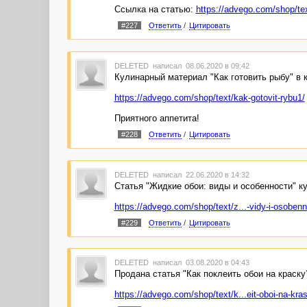
Ссылка на статью:
https://advego.com/shop/tex
#227
Ответить
/
Цитировать
DELETED
написал 08.06.2020 в 09:42
Кулинарный материал "Как готовить рыбу" в 
https://advego.com/shop/text/kak-gotovit-rybu1/
Приятного аппетита!
#228
Ответить
/
Цитировать
DELETED
написал 22.06.2020 в 14:32
Статья "Жидкие обои: виды и особенности" к
https://advego.com/shop/text/z...-vidy-i-osobenn
#229
Ответить
/
Цитировать
DELETED
написал 03.08.2020 в 04:43
Продана статья "Как поклеить обои на краску
https://advego.com/shop/text/k...eit-oboi-na-kra