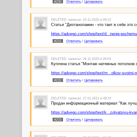
#230
Ответить
/
Цитировать
DELETED
написал 23.11.2020 в 09:13
Статья "Диэтаноламин - что таит в себе это 
https://advego.com/shop/text/d...nenie-pochemu-
#231
Ответить
/
Цитировать
DELETED
написал 26.11.2020 в 09:54
Куплена статья "Монтаж натяжных потолков 
https://advego.com/shop/text/m...olkov-svoimi-r
#232
Ответить
/
Цитировать
DELETED
написал 27.01.2021 в 08:37
Продан информационный материал "Как лучш
https://advego.com/shop/text/k...zolyatsiyu-kvart
#233
Ответить
/
Цитировать