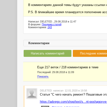
В комментариях данной темы будут указаны ссылки н
P.S. В ближайшее время планируется пополнение асс
Написал: DELETED , 29.08.2018 в 11:47
В форуме:
Продажа статей
Комментариев:
243
Комментарии
Написать комментарий
Последние комме
Еще 217 веток / 218 комментариев в темe
Последний:
29.08.2018 в 11:09
Показать
DELETED
написал 12.01.2020 в 19:58
Статья "С чего начать ремонт? Пошаговые эт
https://advego.com/shop/text/s...nt-poshagovye