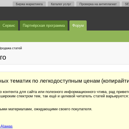
Биржа маркетинга
Каталог услуг
Проверка на антиплагиат
SE
Сервис
Партнёрская программа
Форум
родажа статей
го
ых тематик по легкодоступным ценам (копирайтин
 контента для сайта или полезного информационного чтива, рад привет
 широким спектром тем, так ещё и целевой читатель статей варьируется
овыми материалами, ожидающими своего покупателя.
a=Alawas