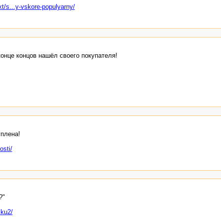
t/s...y-vskore-populyarny/
конце концов нашёл своего покупателя!
уплена!
osti/
?"
sku2/