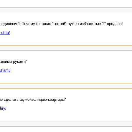
соединение? Почему от таких "гостей" нужно избавляться?" продана!
ot-ta/
своими руками"
ukami/
е сделать шумоизоляцию квартиры"
iry/