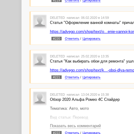
#219
Ответить
/
Цитировать
DELETED
написал 06.02.2020 в 14:59
Статья "Оформление ванной комнаты" причал
https://advego.com/shop/text/o...enie-vannoj-ko
#220
Ответить
/
Цитировать
DELETED
написал 25.02.2020 в 13:35
Статья "Как выбирать обои для ремонта" ушл
https://advego.com/shop/text/k...-oboi-dlya-rem
#221
Ответить
/
Цитировать
DELETED
написал 13.04.2020 в 15:38
Обзор 2020 Альфа Ромео 4C Спайдер
Тематика: Авто, мото
Вид статьи: Перевод
Показать весь комментарий
Качественный перевод зарубежной статьи с а
разбивка на абзацы.
#222
Ответить
/
Цитировать