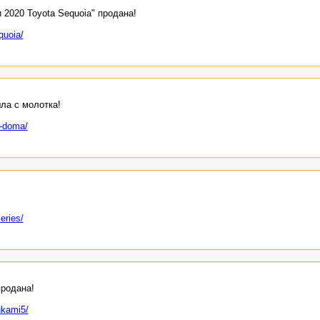
и 2020 Toyota Sequoia" продана!
quoia/
ла с молотка!
o-doma/
eries/
продана!
ukami5/