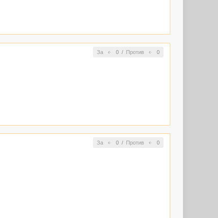
писки, а также
 публикации
За
0
/
Против
0
писки, а также
 публикации
За
0
/
Против
0
е есть серия