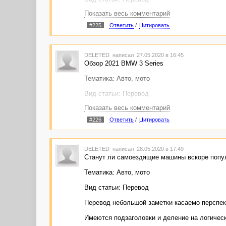
Показать весь комментарий
Качественный перевод довольно объёмной ста
разбивка на логические абзацы.
#225
Ответить
/
Цитировать
Статью можно размещать на русскоязычном са
статьи до её покупки курс может измениться.
DELETED
написал 27.05.2020 в 16:45
При желании могу выслать ссылку на оригина
Обзор 2021 BMW 3 Series
Ссылка на статью:
https://advego.com/shop/tex
Тематика: Авто, мото
Вид статьи: Перевод
Показать весь комментарий
Свежий обзор 2021 BMW 3-й серии, переведён
разбивка на логические абзацы.
#226
Ответить
/
Цитировать
Статью можно размещать на русскоязычном са
статьи до её покупки курс может измениться.
DELETED
написал 28.05.2020 в 17:49
При желании могу выслать ссылку на оригина
Станут ли самоездящие машины вскоре попу
изображений, которую вы, возможно, захотит
Тематика: Авто, мото
Ссылка на статью:
https://advego.com/shop/tex
Вид статьи: Перевод
Перевод небольшой заметки касаемо перспек
Имеются подзаголовки и деление на логическ