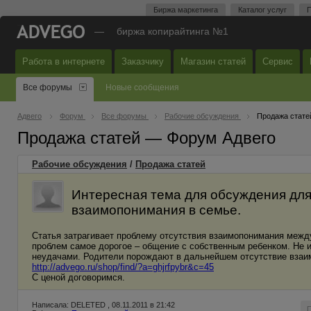
Биржа маркетинга
Каталог услуг
П
—
биржа копирайтинга №1
Работа в интернете
Заказчику
Магазин статей
Сервис
Все форумы
Новые сообщения
Адвего
Форум
Все форумы
Рабочие обсуждения
Продажа стате
Продажа статей — Форум Адвего
Рабочие обсуждения
/
Продажа статей
Интересная тема для обсуждения для 
взаимопонимания в семье.
Статья затрагивает проблему отсутствия взаимопонимания между
проблем самое дорогое – общение с собственным ребенком. Не 
неудачами. Родители порождают в дальнейшем отсутствие взаи
http://advego.ru/shop/find/?a=ghjrfpybr&c=45
С ценой договоримся.
Написала: DELETED , 08.11.2011 в 21:42