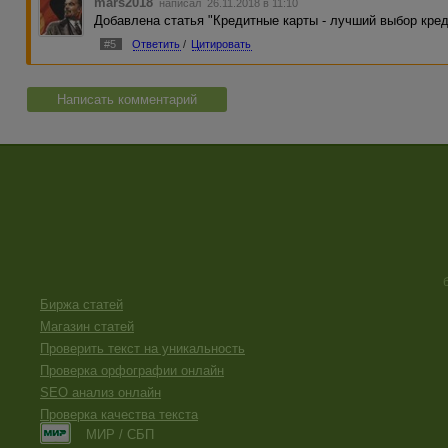
mars2018
написал 26.11.2018 в 11:10
Добавлена статья "Кредитные карты - лучший выбор кре
#5
Ответить
/
Цитировать
Написать комментарий
Биржа статей
Магазин статей
Проверить текст на уникальность
Проверка орфографии онлайн
SEO анализ онлайн
Проверка качества текста
МИР / СБП