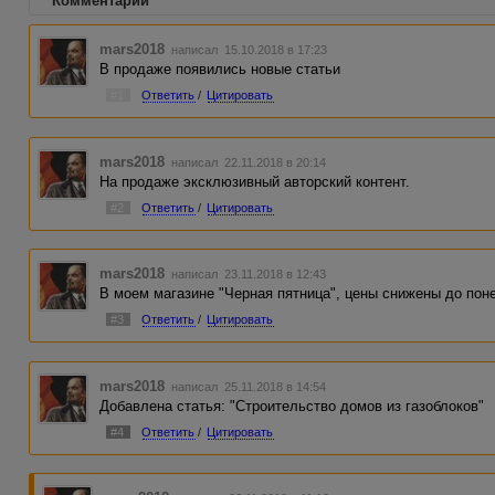
Комментарии
mars2018
написал 15.10.2018 в 17:23
В продаже появились новые статьи
#1
Ответить
/
Цитировать
mars2018
написал 22.11.2018 в 20:14
На продаже эксклюзивный авторский контент.
#2
Ответить
/
Цитировать
mars2018
написал 23.11.2018 в 12:43
В моем магазине "Черная пятница", цены снижены до пон
#3
Ответить
/
Цитировать
mars2018
написал 25.11.2018 в 14:54
Добавлена статья: "Строительство домов из газоблоков"
#4
Ответить
/
Цитировать