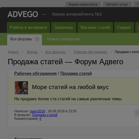
Биржа маркетинга
Каталог услуг
П
—
биржа копирайтинга №1
Работа в интернете
Заказчику
Магазин статей
Сервис
Все форумы
Новые сообщения
Адвего
Форум
Все форумы
Рабочие обсуждения
Продажа стате
Продажа статей — Форум Адвего
Рабочие обсуждения
/
Продажа статей
Море статей на любой вкус
На продаже более ста статей на самые различные темы.
Написал:
mars2018
, 26.09.2018 в 23:55
В форуме:
Продажа статей
Комментариев:
5