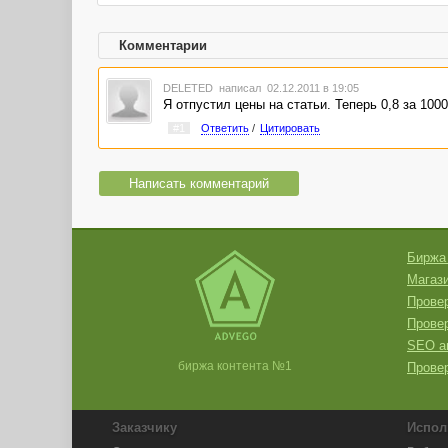
Комментарии
DELETED
написал 02.12.2011 в 19:05
Я отпустил цены на статьи. Теперь 0,8 за 100
#1
Ответить
/
Цитировать
Написать комментарий
Биржа
Магази
Провер
Прове
SEO а
биржа контента №1
Провер
Заказчику
Испол