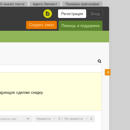
O-анализ текста
Адвего Лингвист
Проверка орфографии
Регистрация
Вход
A
Создать заказ
Помощь и поддержка
ледующую сделаю скидку.
Нравится
0
/
Не нравится
0