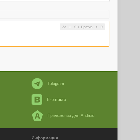
За
0
/
Против
0
Telegram
Вконтакте
Приложение для Android
Информация