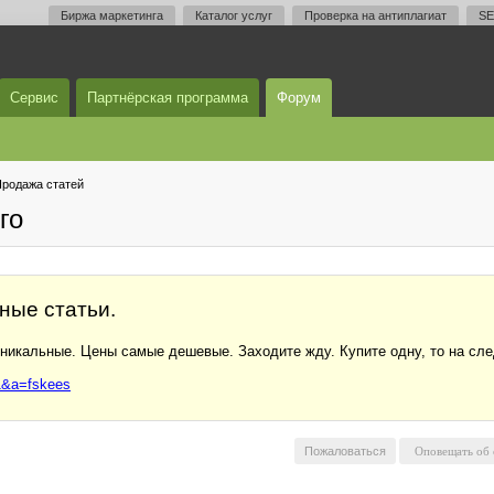
Биржа маркетинга
Каталог услуг
Проверка на антиплагиат
SE
Сервис
Партнёрская программа
Форум
родажа статей
го
ные статьи.
уникальные. Цены самые дешевые. Заходите жду. Купите одну, то на с
=1&a=fskees
Пожаловаться