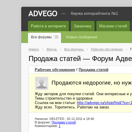
—
биржа копирайтинга №1
Работа в интернете
Заказчику
Магазин статей
Все форумы
Новые сообщения
Адвего
Форум
Все форумы
Рабочие обсуждения
П
Продажа статей — Форум Адве
Рабочие обсуждения
/
Продажа статей
Продаются недорогие, но нуж
Жду авторов для покупки статей. Они интересные и 
Темы строительство и здоровье.
Ссылка на мои статьи:
http://advego.ru/shop/find/?so
Жду всех. Торопитесь. Работаю на заказ.
Написал: DELETED , 02.12.2011 в 18:46
В форуме:
Продажа статей
Комментариев:
1