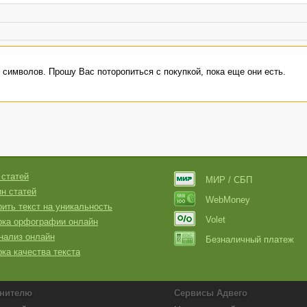
0 символов. Прошу Вас поторопиться с покупкой, пока еще они есть.
 статей
МИР / СБП
н статей
WebMoney
ить текст на уникальность
Volet
рка орфографии онлайн
нализ онлайн
Безналичный платеж
ка качества текста
нителю
Сервисы Адвего