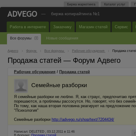
Биржа маркетинга
Каталог услуг
П
—
биржа копирайтинга №1
Работа в интернете
Заказчику
Магазин статей
Сервис
Все форумы
Новые сообщения
Адвего
Форум
Все форумы
Рабочие обсуждения
Продажа стате
Продажа статей — Форум Адвего
Рабочие обсуждения
/
Продажа статей
Семейные разборки
Я семейные разборки не люблю. Я, как страус, предпочитаю прят
порешаются, а проблемы рассосутся. Но, говорят, что без семейн
По тому, как наша вторая половина реагирует на предложение по
"Психология"
Семейные разборки
http://advego.ru/shop/text/7204434/
Написал: DELETED , 03.12.2011 в 11:46
В форуме:
Продажа статей