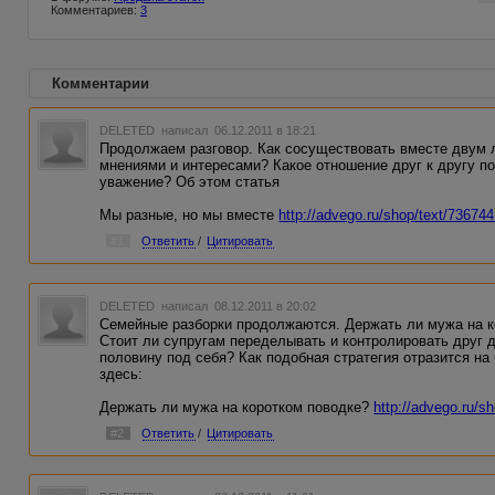
Комментариев:
3
Комментарии
DELETED
написал 06.12.2011 в 18:21
Продолжаем разговор. Как сосуществовать вместе двум
мнениями и интересами? Какое отношение друг к другу п
уважение? Об этом статья
Мы разные, но мы вместе
http://advego.ru/shop/text/736744
#1
Ответить
/
Цитировать
DELETED
написал 08.12.2011 в 20:02
Семейные разборки продолжаются. Держать ли мужа на к
Стоит ли супругам переделывать и контролировать друг 
половину под себя? Как подобная стратегия отразится н
здесь:
Держать ли мужа на коротком поводке?
http://advego.ru/s
#2
Ответить
/
Цитировать