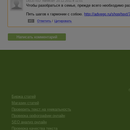
DELETED
написал 20.12.2011 в 11:01
Чтобы разобраться в семье, прежде всего необходимо раз
Пять шагов к гармонии с собою.
http://advego.ru/shop/text
#3
Ответить
/
Цитировать
Написать комментарий
Биржа статей
Магазин статей
Проверить текст на уникальность
Проверка орфографии онлайн
SEO анализ онлайн
Проверка качества текста