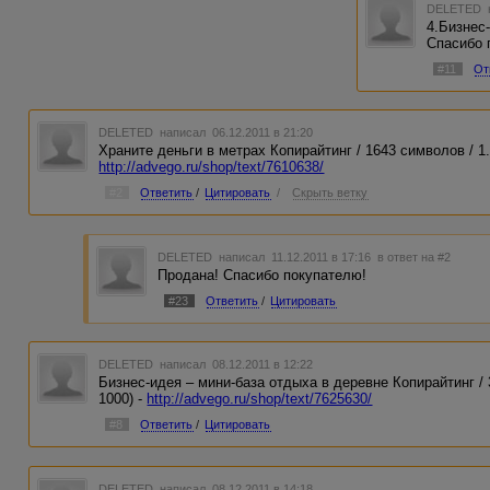
DELETED
4.Бизнес
Спасибо 
#11
От
DELETED
написал 06.12.2011 в 21:20
Храните деньги в метрах Копирайтинг / 1643 символов / 1.63
http://advego.ru/shop/text/7610638/
#2
Ответить
/
Цитировать
/
Скрыть ветку
DELETED
написал 11.12.2011 в 17:16
в ответ на #2
Продана! Спасибо покупателю!
#23
Ответить
/
Цитировать
DELETED
написал 08.12.2011 в 12:22
Бизнес-идея – мини-база отдыха в деревне Копирайтинг / 30
1000) -
http://advego.ru/shop/text/7625630/
#8
Ответить
/
Цитировать
DELETED
написал 08.12.2011 в 14:18