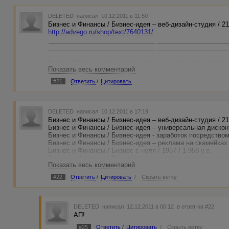
DELETED
написал 10.12.2011 в 11:50
Бизнес и Финансы / Бизнес-идея – веб-дизайн-студия / 2133
http://advego.ru/shop/text/7640131/
______________________________ ___________________
______________________________ ____________________
В данной статье описывается: бизнес-идея - веб-дизайн-с
Показать весь комментарий
порядке значимости.
#21
Ответить
/
Цитировать
Статья позиционируется, как идея для бизнеса, но её м
сайта веб-дизайн-студии, если убрать немного текста.
______________________________ ___________________
DELETED
написал 10.12.2011 в 17:19
______________________________ ____________________
Бизнес и Финансы / Бизнес-идея – веб-дизайн-студия / 213
$$$$$$$$$$$$$$$$$$$$$$$$$$$$$$ $$$$$$$$$$$$$$$$$$$
Бизнес и Финансы / Бизнес-идея – универсальная дисконтн
$$$$$$$$$$$$$$$$$$$$$$$$$$$$$$ $$$$$$$$$$$$$$$$$$$$
Бизнес и Финансы / Бизнес-идея - заработок посредством с
______________________________ ___________________
Бизнес и Финансы / Бизнес-идея – реклама на скамейках / 
______________________________ ____________________
Бизнес и Финансы / Бизнес с нуля / 1957 / 1.958 у.е.
Бизнес и Финансы / Важные шаги на этапе становления биз
Бизнес и Финансы / Бизнес-идея – универсальная дисконтн
Показать весь комментарий
Бизнес и Финансы / Бизнес-идея – агентство реализации н
http://advego.ru/shop/text/7632535/
Бизнес и Финансы / Бизнес-идея – продажа товаров и услу
#22
Ответить
/
Цитировать
/
Скрыть ветку
______________________________ ___________________
Бизнес и Финансы / Бизнес-идея – шоу-программа на новог
______________________________ ____________________
Бизнес и Финансы / Бизнес-идея – размещение рекламы на 
Бизнес и Финансы / Храните деньги в метрах / 1646 / 1.63
В данной статье описывается: бизнес-идея - универсаль
Бизнес и Финансы / Бизнес-идея – мини-база отдыха в дере
DELETED
написал 12.12.2011 в 00:12
в ответ на #22
описан процесс её реализации, поэтапно.
Бизнес и Финансы / Бизнес-идея – уникальные подарки на 
АП!
Бизнес и Финансы / Бизнес-идея – финансовая помощь в
______________________________ ___________________
проектов / 1667 / 3.322 у.е.
#25
Ответить
/
Цитировать
/
Скрыть ветку