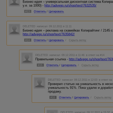
Бизнес-идея – универсальная дисконтная система Копирайт
у.е. за 1000) -
http://advego.ru/shop/text/7632535/
#13
Ответить
/
Цитировать
DELETED
написал 09.12.2011 в 11:11
Бизнес-идея – реклама на скамейках Копирайтинг / 2145 симв
http://advego.ru/shop/text/7635842/
#14
Ответить
/
Цитировать
/
Скрыть ветку
DELETED
написал 09.12.2011 в 11:46
в ответ на #14
Правильная ссылка -
http://advego.ru/shop/text/76
#15
Ответить
/
Цитировать
/
Скрыть ветку
DELETED
написал 09.12.2011 в 12:03
в ответ на
Проверил статью на уникальность в неск
уникальность 91%. Пока удалю и доработ
продажу.
#16
Ответить
/
Цитировать
/
Скрыть ветку
DELETED
написал 09.12.2011 в 15:32
в