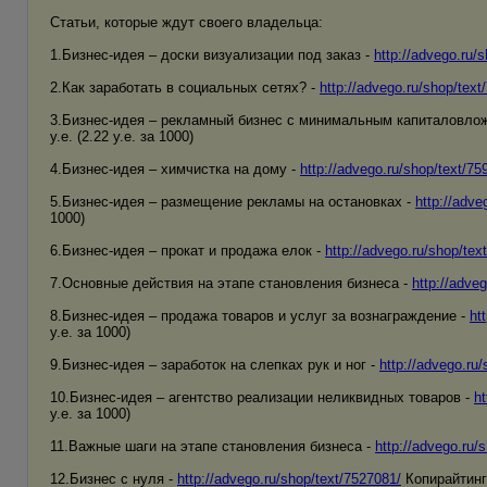
Статьи, которые ждут своего владельца:
1.Бизнес-идея – доски визуализации под заказ -
http://advego.ru/
2.Как заработать в социальных сетях? -
http://advego.ru/shop/text
3.Бизнес-идея – рекламный бизнес с минимальным капиталовло
у.е. (2.22 у.е. за 1000)
4.Бизнес-идея – химчистка на дому -
http://advego.ru/shop/text/75
5.Бизнес-идея – размещение рекламы на остановках -
http://adve
1000)
6.Бизнес-идея – прокат и продажа елок -
http://advego.ru/shop/tex
7.Основные действия на этапе становления бизнеса -
http://adve
8.Бизнес-идея – продажа товаров и услуг за вознаграждение -
ht
у.е. за 1000)
9.Бизнес-идея – заработок на слепках рук и ног -
http://advego.ru
10.Бизнес-идея – агентство реализации неликвидных товаров -
ht
у.е. за 1000)
11.Важные шаги на этапе становления бизнеса -
http://advego.ru/
12.Бизнес с нуля -
http://advego.ru/shop/text/7527081/
Копирайтинг /