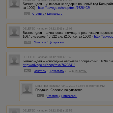
Бизнес-идея – уникальные подарки на новый год Копирайтинг
за 1000) -
http://advego.ru/shop/text/7626402/
#9
Ответить
/
Цитировать
DELETED
написал 08.12.2011 в 16:02
Бизнес-идея – финансовая помощь в реализации перспект
1667 символов / 3.322 у.е. (2.00 у.е. за 1000) -
http://adveg
#10
Ответить
/
Цитировать
DELETED
написал 08.12.2011 в 18:45
Бизнес-идея – новогодние открытки Копирайтинг / 1894 симво
http://advego.ru/shop/text/7629841/
#12
Ответить
/
Цитировать
/
Скрыть ветку
DELETED
написал 09.12.2011 в 12:54
в ответ на #12
Продана! Спасибо покупателю!
#17
Ответить
/
Цитировать
DELETED
написал 08.12.2011 в 21:56