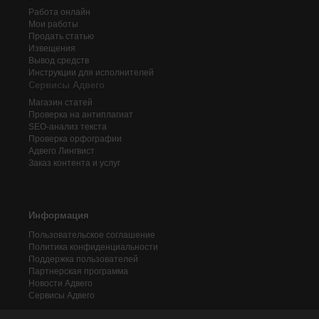
Бизнес и Финансы / Бизнес-идея – агентство реализации н
Работа онлайн
http://advego.ru/shop/text/7551320/
Мои работы
______________________________ ___________________
Продать статью
______________________________ ____________________
Извещения
В данной статье описывается: бизнес-идея - агентство 
Вывод средств
______________________________ ___________________
Инструкции для исполнителей
______________________________ ____________________
Сервисы Адвего
$$$$$$$$$$$$$$$$$$$$$$$$$$$$$$ $$$$$$$$$$$$$$$$$$$$
Магазин статей
Проверка на антиплагиат
SEO-анализ текста
Проверка орфографии
Адвего
Лингвист
Заказ контента и услуг
Информация
Пользовательское соглашение
Политика конфиденциальности
Поддержка пользователей
Партнерская программа
Новости Адвего
Сервисы Адвего