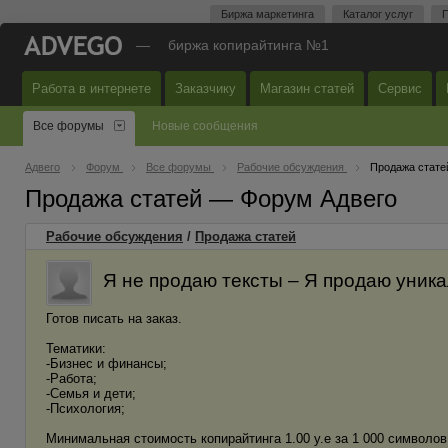
Биржа маркетинга
Каталог услуг
П
—
биржа копирайтинга №1
Работа в интернете
Заказчику
Магазин статей
Сервис
Все форумы
Новые сообщения
Адвего
Форум
Все форумы
Рабочие обсуждения
Продажа стате
Продажа статей — Форум Адвего
Рабочие обсуждения
/
Продажа статей
Я не продаю тексты – Я продаю уник
Готов писать на заказ.
Тематики:
-Бизнес и финансы;
-Работа;
-Семья и дети;
-Психология;
Минимальная стоимость копирайтинга 1.00 y.e за 1 000 символов