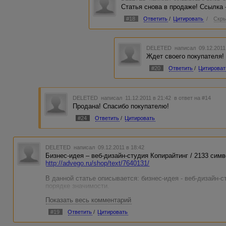
Статья снова в продаже! Ссылка 
#18
Ответить
/
Цитировать
/
Скры
DELETED
написал 09.12.2011
Ждет своего покупателя!
#20
Ответить
/
Цитироват
DELETED
написал 11.12.2011 в 21:42
в ответ на #14
Продана! Спасибо покупателю!
#24
Ответить
/
Цитировать
DELETED
написал 09.12.2011 в 18:42
Бизнес-идея – веб-дизайн-студия Копирайтинг / 2133 символо
http://advego.ru/shop/text/7640131/
В данной статье описывается: бизнес-идея - веб-дизайн-с
порядке значимости.
Показать весь комментарий
Статья позиционируется, как идея для бизнеса, но её мо
сайта веб-дизайн-студии, если убрать немного текста.
#19
Ответить
/
Цитировать