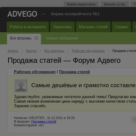
Биржа маркетинга
Каталог услуг
П
—
биржа копирайтинга №1
Работа в интернете
Заказчику
Магазин статей
Сервис
Все форумы
Новые сообщения
Адвего
Форум
Все форумы
Рабочие обсуждения
Продажа стате
Продажа статей — Форум Адвего
Рабочие обсуждения
/
Продажа статей
Самые дешёвые и грамотно составле
Здравствуйте, уважаемые читатели данной темы! Предлагаю ва
Самая низкая возможная цена наряду с высоким качеством стать
Заранее спасибо.
Написал: DELETED , 11.12.2011 в 18:20
В форуме:
Продажа статей
Комментариев: нет