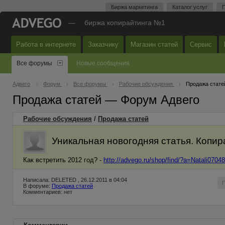
Биржа маркетинга
Каталог услуг
П
—
биржа копирайтинга №1
Работа в интернете
Заказчику
Магазин статей
Сервис
Все форумы
Новые сообщения
Адвего
Форум
Все форумы
Рабочие обсуждения
Продажа стате
Продажа статей — Форум Адвего
Рабочие обсуждения
/
Продажа статей
Уникальная новогодняя статья. Копир
Как встретить 2012 год? -
http://advego.ru/shop/find/?a=Natali070
Написала: DELETED , 26.12.2011 в 04:04
В форуме:
Продажа статей
Комментариев: нет