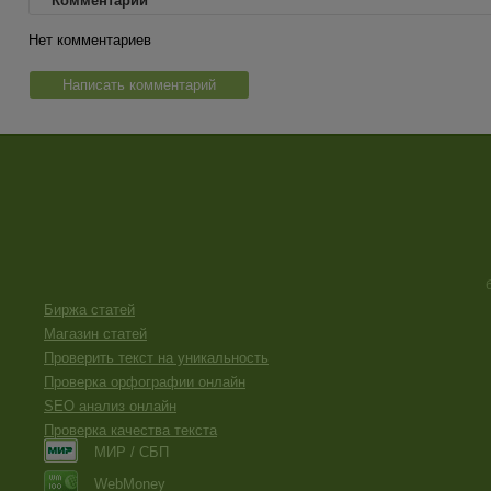
Комментарии
Нет комментариев
Написать комментарий
Биржа статей
Магазин статей
Проверить текст на уникальность
Проверка орфографии онлайн
SEO анализ онлайн
Проверка качества текста
МИР / СБП
WebMoney