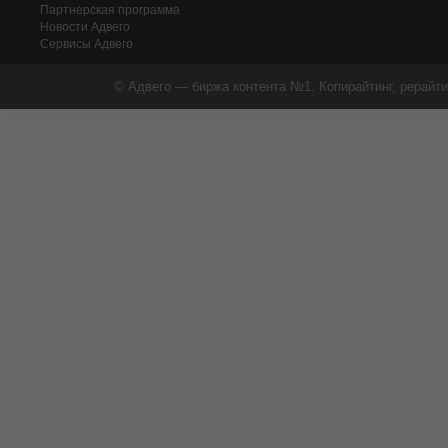
Партнерская программа
Новости Адвего
Сервисы Адвего
© Адвего — биржа контента №1. Копирайтинг, рерайти