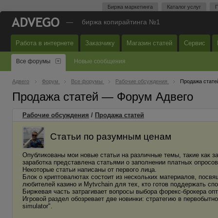
Биржа маркетинга
Каталог услуг
П
—
биржа копирайтинга №1
Работа в интернете
Заказчику
Магазин статей
Сервис
Все форумы
Новые сообщения
Адвего
Форум
Все форумы
Рабочие обсуждения
Продажа стате
Продажа статей — Форум Адвего
Рабочие обсуждения
/
Продажа статей
Статьи по разумным ценам
Опубликованы мои новые статьи на различные темы, такие как за
заработка представлена статьями о заполнении платных опросов
Некоторые статьи написаны от первого лица.
Блок о криптовалютах состоит из нескольких материалов, посв
любителей казино и Mytvchain для тех, кто готов поддержать с
Биржевая часть затрагивает вопросы выбора форекс-брокера опт
Игровой раздел обозревает две новинки: стратегию в первобытно
simulator".