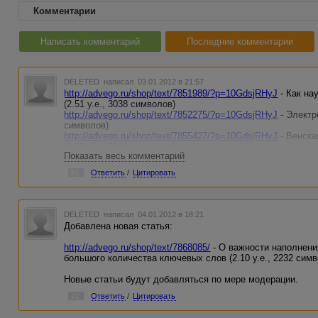
Комментарии
Написать комментарий
Последние комментарии
DELETED
написал 03.01.2012 в 21:57
http://advego.ru/shop/text/7851989/?p=10GdsjRHyJ
- Как на
(2.51 у.е., 3038 символов)
http://advego.ru/shop/text/7852275/?p=10GdsjRHyJ
- Электр
символов)
http://advego.ru/shop/text/7855427/?p=10GdsjRHyJ
- Венска
(1.68 у.е., 2022 символов)
Показать весь комментарий
http://advego.ru/shop/text/7859266/?p=10GdsjRHyJ
- Какой 
(5,37 у.е., 6496 символов)
#1
Ответить
/
Цитировать
http://advego.ru/shop/text/7859982/?p=10GdsjRHyJ
- Научит
изменится к лучшему (1,71 у.е., 1935 символов)
DELETED
написал 04.01.2012 в 18:21
Добавлена новая статья:
http://advego.ru/shop/text/7868085/
- О важности наполнени
большого количества ключевых слов (2.10 у.е., 2232 симв
Новые статьи будут добавляться по мере модерации.
#2
Ответить
/
Цитировать