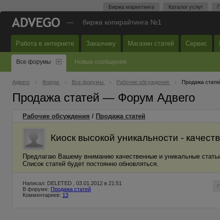
Биржа маркетинга
Каталог услуг
П
—
биржа копирайтинга №1
Работа в интернете
Заказчику
Магазин статей
Сервис
Все форумы
Новые сообщения
Адвего
Форум
Все форумы
Рабочие обсуждения
Продажа стате
Продажа статей — Форум Адвего
Рабочие обсуждения
/
Продажа статей
Киоск высокой уникальности - качест
Предлагаю Вашему вниманию качественные и уникальные статьи
Список статей будет постоянно обновляться.
Написал: DELETED , 03.01.2012 в 21:51
В форуме:
Продажа статей
Комментариев:
13