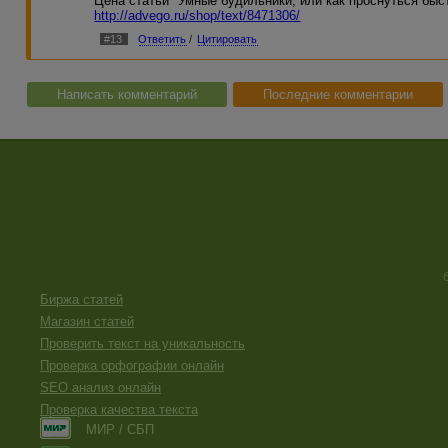
Цена статьи "Умные будильники, или как проснуться быст
http://advego.ru/shop/text/8471306/
#13
Ответить
/
Цитировать
Написать комментарий
Последние комментарии
Биржа статей
Магазин статей
Проверить текст на уникальность
Проверка орфографии онлайн
SEO анализ онлайн
Проверка качества текста
МИР / СБП