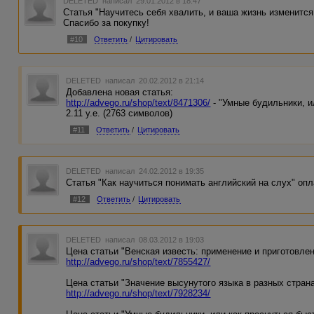
DELETED
написал 29.01.2012 в 18:47
Статья "Научитесь себя хвалить, и ваша жизнь изменитс
Спасибо за покупку!
#10
Ответить
/
Цитировать
DELETED
написал 20.02.2012 в 21:14
Добавлена новая статья:
http://advego.ru/shop/text/8471306/
- "Умные будильники, и
2.11 у.е. (2763 символов)
#11
Ответить
/
Цитировать
DELETED
написал 24.02.2012 в 19:35
Статья "Как научиться понимать английский на слух" опл
#12
Ответить
/
Цитировать
DELETED
написал 08.03.2012 в 19:03
Цена статьи "Венская известь: применение и приготовлени
http://advego.ru/shop/text/7855427/
Цена статьи "Значение высунутого языка в разных странах
http://advego.ru/shop/text/7928234/