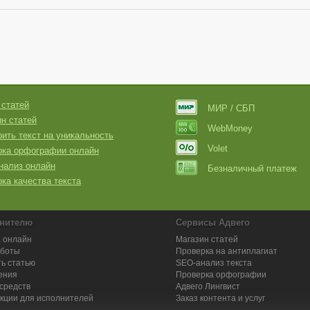
 статей
МИР / СБП
н статей
WebMoney
ить текст на уникальность
Volet
рка орфографии онлайн
нализ онлайн
Безналичный платеж
ка качества текста
нителю
Сервисы Адвего
 онлайн
Магазин статей
аботы
Проверка на антиплагиат
ь статью
SEO-анализ текста
ения
Проверка орфографии
средств
Адвего
Лингвист
кции для исполнителей
Заказ контента и услуг