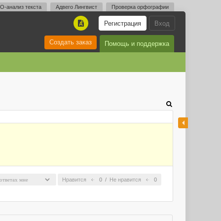
O-анализ текста
Адвего Лингвист
Проверка орфографии
Регистрация
Вход
A
Создать заказ
Помощь и поддержка
Нравится
0
/
Не нравится
0