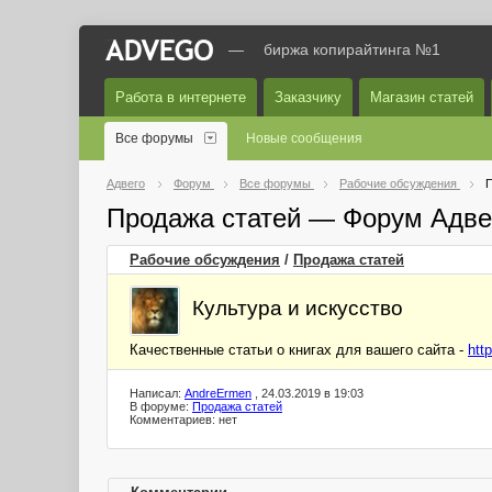
—
биржа копирайтинга №1
Работа в интернете
Заказчику
Магазин статей
Все форумы
Новые сообщения
Адвего
Форум
Все форумы
Рабочие обсуждения
П
Продажа статей — Форум Адве
Рабочие обсуждения
/
Продажа статей
Культура и искусство
Качественные статьи о книгах для вашего сайта -
htt
Написал:
AndreErmen
, 24.03.2019 в 19:03
В форуме:
Продажа статей
Комментариев: нет