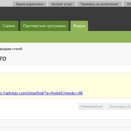
Биржа маркетинга
Каталог услуг
Проверка на антиплагиат
SE
Сервис
Партнёрская программа
Форум
родажа статей
го
ps://advego.com/shop/find/?a=AndreErmen&c=86
Пожаловаться