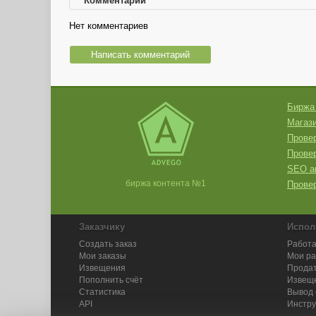
Комментарии
Нет комментариев
Написать комментарий
Биржа
Магази
Провер
Прове
SEO а
биржа контента №1
Провер
Заказчику
Испол
Создать заказ
Работа
Мои заказы
Мои р
Извещения
Продат
Пополнить счёт
Извещ
Статистика
Вывод 
API
Инстру