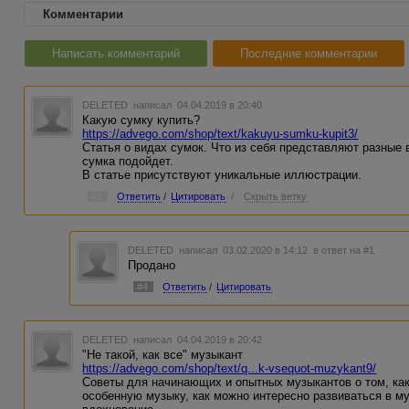
Комментарии
Написать комментарий
Последние комментарии
DELETED
написал 04.04.2019 в 20:40
Какую сумку купить?
https://advego.com/shop/text/kakuyu-sumku-kupit3/
Статья о видах сумок. Что из себя представляют разные 
сумка подойдет.
В статье присутствуют уникальные иллюстрации.
#1
Ответить
/
Цитировать
/
Скрыть ветку
DELETED
написал 03.02.2020 в 14:12
в ответ на #1
Продано
#4
Ответить
/
Цитировать
DELETED
написал 04.04.2019 в 20:42
"Не такой, как все" музыкант
https://advego.com/shop/text/q...k-vsequot-muzykant9/
Советы для начинающих и опытных музыкантов о том, как
особенную музыку, как можно интересно развиваться в м