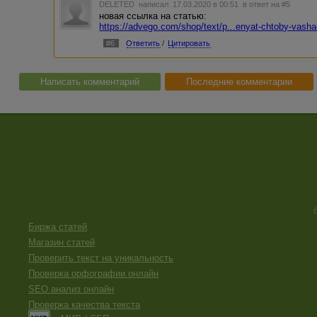
DELETED
написал 17.03.2020 в 00:51
в ответ на #5
новая ссылка на статью:
https://advego.com/shop/text/p...enyat-chtoby-vasha
#6
Ответить
/
Цитировать
Написать комментарий
Последние комментарии
Биржа статей
Магазин статей
Проверить текст на уникальность
Проверка орфографии онлайн
SEO анализ онлайн
Проверка качества текста