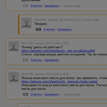
вдохновение.
#2
Ответить
/
Цитировать
/
Скрыть ветку
DELETED
написал 19.05.2020 в 21:27
в ответ на #2
Продано
#7
Ответить
/
Цитировать
DELETED
написал 06.04.2019 в 13:53
Почему диеты не работают?
https://advego.com/shop/text/p...iety-ne-rabotayut52/
Статья, опровергающая диетное похудение. Так же описа
#3
Ответить
/
Цитировать
DELETED
написал 03.02.2020 в 14:16
Польза кокосового масла для волос: как применять, что
https://advego.com/shop/text/p...menyat-chtoby-vashi/
Описывается польза кокосового масла для волос. Распис
масок для волос.
#5
Ответить
/
Цитировать
/
Скрыть ветку