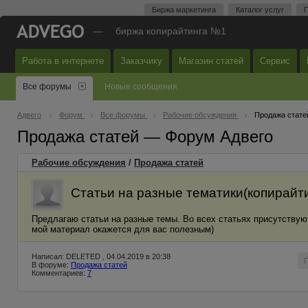
Биржа маркетинга
Каталог услуг
П
—
биржа копирайтинга №1
Работа в интернете
Заказчику
Магазин статей
Сервис
Все форумы
Новые сообщения
Адвего
Форум
Все форумы
Рабочие обсуждения
Продажа стате
Продажа статей — Форум Адвего
Рабочие обсуждения
/
Продажа статей
Статьи на разные тематики(копирайти
Предлагаю статьи на разные темы. Во всех статьях присутствую
мой материал окажется для вас полезным)
Написал: DELETED , 04.04.2019 в 20:38
В форуме:
Продажа статей
Комментариев:
7