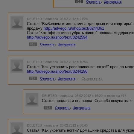
#26
Ответить
/
Цитировать
DELETED
написала 03.02.2012 в 21:28
Статья "Выбираем стиль камина для дома или квартиры"
продажу
http://advego.ru/shop/text/8244361
Сатья "Как эффективно убрать живот" прошла модерацию
http://advego.ru/shop/text/8242594
#16
Ответить
/
Цитировать
DELETED
написала 04.02.2012 в 10:56
Статья "Как устранить расслаивание ногтей" прошла мод
http://advego.ru/shop/text/8244196
#17
Ответить
/
Цитировать
/
Скрыть ветку
DELETED
написала 05.02.2012 в 16:29
в ответ на #17
Статья продана и оплачена. Спасибо покупателю
#18
Ответить
/
Цитировать
DELETED
написала 20.02.2012 в 08:45
Статья "Как укрепить ногти? Домашние средства для укре