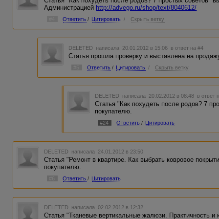
Статья "Как похудеть после родов? 7 простых советов" в
Администрацией
http://advego.ru/shop/text/8040612/
#4
Ответить
/
Цитировать
/
Скрыть ветку
DELETED
написала 20.01.2012 в 15:06
в ответ на #4
Статья прошла проверку и выставлена на продаж
#5
Ответить
/
Цитировать
/
Скрыть ветку
DELETED
написала 20.02.2012 в 08:48
в ответ 
Статья "Как похудеть после родов? 7 пр
покупателю.
#24
Ответить
/
Цитировать
DELETED
написала 24.01.2012 в 23:50
Статья "Ремонт в квартире. Как выбрать ковровое покрыт
покупателю.
#6
Ответить
/
Цитировать
DELETED
написала 02.02.2012 в 12:32
Статья "Тканевые вертикальные жалюзи. Практичность и 