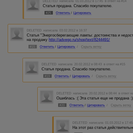
DELETED
написала 01.03.2012 в 17:45
в ответ на #14
Статья продана. Спасибо покупателю.
#25
Ответить
/
Цитировать
DELETED
написала 03.02.2012 в 16:37
Статья "Энергосберегающие лампы: достоинства и недос
на продажу
http://advego.ru/shop/text/8244491/
#15
Ответить
/
Цитировать
/
Скрыть ветку
DELETED
написала 20.02.2012 в 08:43
в ответ на #15
Статья продана. Спасибо покупателю.
#19
Ответить
/
Цитировать
/
Скрыть ветку
DELETED
написала 20.02.2012 в 08:44
в ответ н
Ошиблась :( Эта статья еще не продана :)
#20
Ответить
/
Цитировать
/
Скрыть ветку
DELETED
написала 01.03.2012 в 17:4
На этот раз статья действитель