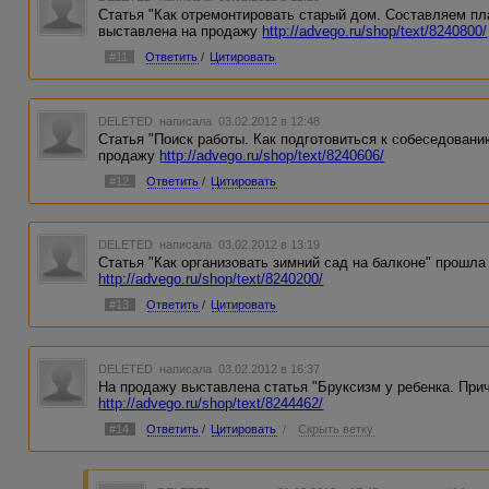
Статья "Как отремонтировать старый дом. Составляем п
выставлена на продажу
http://advego.ru/shop/text/8240800/
#11
Ответить
/
Цитировать
DELETED
написала 03.02.2012 в 12:48
Статья "Поиск работы. Как подготовиться к собеседован
продажу
http://advego.ru/shop/text/8240606/
#12
Ответить
/
Цитировать
DELETED
написала 03.02.2012 в 13:19
Статья "Как организовать зимний сад на балконе" прошл
http://advego.ru/shop/text/8240200/
#13
Ответить
/
Цитировать
DELETED
написала 03.02.2012 в 16:37
На продажу выставлена статья "Бруксизм у ребенка. При
http://advego.ru/shop/text/8244462/
#14
Ответить
/
Цитировать
/
Скрыть ветку