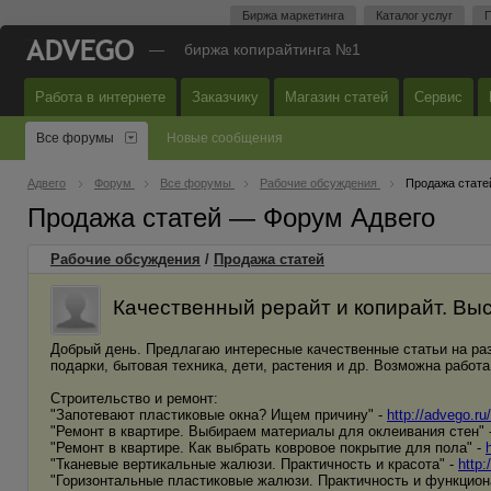
Биржа маркетинга
Каталог услуг
П
—
биржа копирайтинга №1
Работа в интернете
Заказчику
Магазин статей
Сервис
Все форумы
Новые сообщения
Адвего
Форум
Все форумы
Рабочие обсуждения
Продажа стате
Продажа статей — Форум Адвего
Рабочие обсуждения
/
Продажа статей
Качественный рерайт и копирайт. Выс
Добрый день. Предлагаю интересные качественные статьи на раз
подарки, бытовая техника, дети, растения и др. Возможна работа
Строительство и ремонт:
"Запотевают пластиковые окна? Ищем причину" -
http://advego.ru
"Ремонт в квартире. Выбираем материалы для оклеивания стен" 
"Ремонт в квартире. Как выбрать ковровое покрытие для пола" -
"Тканевые вертикальные жалюзи. Практичность и красота" -
http:
"Горизонтальные пластиковые жалюзи. Практичность и функцион