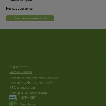
Комментарии
Нет комментариев
Написать комментарий
Биржа статей
Магазин статей
Проверить текст на уникальность
Проверка орфографии онлайн
SEO анализ онлайн
Проверка качества текста
МИР / СБП
WebMoney