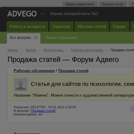
Биржа маркетинга
Каталог услуг
П
—
биржа копирайтинга №1
Работа в интернете
Заказчику
Магазин статей
Сервис
Все форумы
Новые сообщения
Адвего
Форум
Все форумы
Рабочие обсуждения
Продажа стате
Продажа статей — Форум Адвего
Рабочие обсуждения
/
Продажа статей
Статья для сайтов по психологии, с
Название "Измена". Можно отнести к художественной литературе.
Написала: DELETED , 19.01.2012 в 00:00
В форуме:
Продажа статей
Комментариев: нет