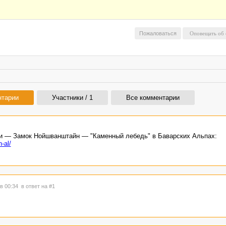
Пожаловаться
нтарии
Участники / 1
Все комментарии
и — Замок Нойшванштайн — "Каменный лебедь" в Баварских Альпах:
-al/
 в 00:34
в ответ на #1