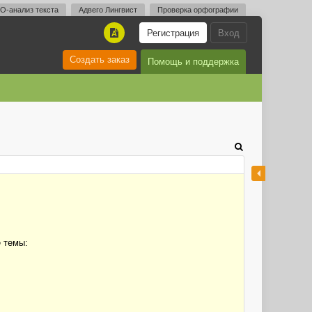
O-анализ текста
Адвего Лингвист
Проверка орфографии
Регистрация
Вход
A
Создать заказ
Помощь и поддержка
е темы: