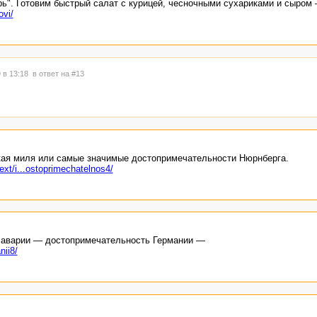
рь". Готовим быстрый салат с курицей, чесночными сухариками и сыром
ovi/
 в 13:18
в ответ на #13
кая миля или самые значимые достопримечательности Нюрнберга.
ext/i...ostoprimechatelnos4/
 Баварии — достопримечательность Германии —
nii8/