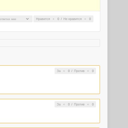
Нравится
0
/
Не нравится
0
За
0
/
Против
0
За
0
/
Против
0