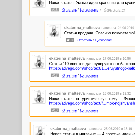
Новая статья: Умные идеи хранения для кух
#16
Ответить
/
Цитировать
/
Скрыть ветку
ekaterina_maltseva
написала 24.06.2019
Статья продана. Спасибо покупателю!
#19
Ответить
/
Цитировать
ekaterina_maltseva
написала 17.06.2019 в 10:56
Статья "10 советов для суперуютного балкона
https://advego.com/shop/text/1...eruyutnogo-bal
#17
Ответить
/
Цитировать
ekaterina_maltseva
написала 18.06.2019 в 19:32
Новая статья на туристическую тему — Фюсс
https://advego.com/shop/text/f...mok-nojshvansh
#18
Ответить
/
Цитировать
ekaterina_maltseva
написала 25.06.2019 в 13:19
Новая статья в магазине — 4 простые идеи к