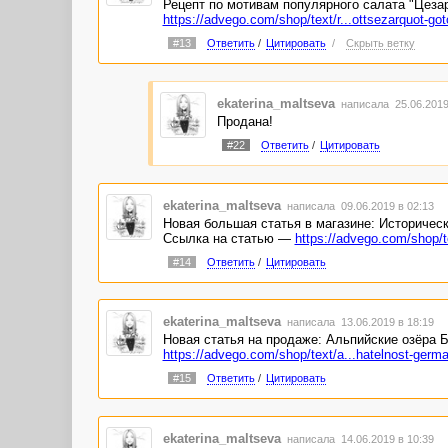
Рецепт по мотивам популярного салата "Цеза
https://advego.com/shop/text/r...ottsezarquot-got
#13
Ответить
/
Цитировать
/
Скрыть ветку
ekaterina_maltseva
написала 25.06.2019
Продана!
#22
Ответить
/
Цитировать
ekaterina_maltseva
написала 09.06.2019 в 02:13
Новая большая статья в магазине: Историчес
Ссылка на статью —
https://advego.com/shop/t
#14
Ответить
/
Цитировать
ekaterina_maltseva
написала 13.06.2019 в 18:19
Новая статья на продаже: Альпийские озёра
https://advego.com/shop/text/a...hatelnost-germa
#15
Ответить
/
Цитировать
ekaterina_maltseva
написала 14.06.2019 в 10:39