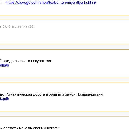
ни —
https://advego.com/shop/text/u...aneniya-dlya-kukhni/
 в 09:48
в ответ на #16
" ожидает своего покупателя:
kona0/
ен. Романтическая дорога в Альпы и замок Нойшванштайн
tajn9/
ак сделать мебель своими руками.