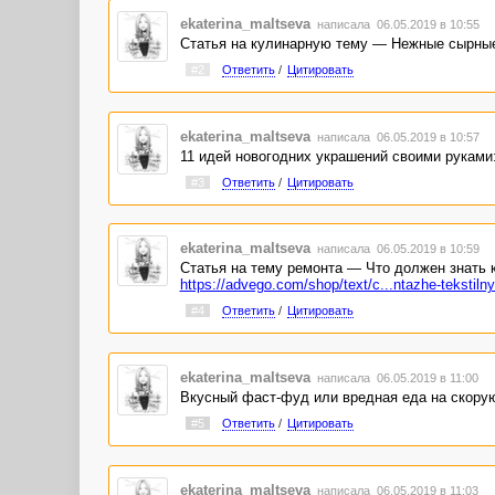
ekaterina_maltseva
написала 06.05.2019 в 10:55
Статья на кулинарную тему — Нежные сырные
#2
Ответить
/
Цитировать
ekaterina_maltseva
написала 06.05.2019 в 10:57
11 идей новогодних украшений своими руками
#3
Ответить
/
Цитировать
ekaterina_maltseva
написала 06.05.2019 в 10:59
Статья на тему ремонта — Что должен знать 
https://advego.com/shop/text/c...ntazhe-tekstilny
#4
Ответить
/
Цитировать
ekaterina_maltseva
написала 06.05.2019 в 11:00
Вкусный фаст-фуд или вредная еда на скору
#5
Ответить
/
Цитировать
ekaterina_maltseva
написала 06.05.2019 в 11:03