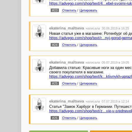
https://advego.com/shop/text/4...ebel-svoimi-ru
#23
Ответить
/
Цитировать
ekaterina_maltseva
написала 30.06.2019 в 16:25
Новая статья уже в магазине: Ротенбург об д
https://advego.com/shop/text/r...nyj-gorod-germa
#24
Ответить
/
Цитировать
ekaterina_maltseva
написала 05.07.2019 в 19:05
Добавила статью: Красивые ноги за один ме
своего покупателя в магазине.
https://advego.com/shop/text/k...ktivnykh-upraz
#25
Ответить
/
Цитировать
ekaterina_maltseva
написала 07.07.2019 в 12:14
Статья "Замок Харбург в Германии. Путешест
https://advego.com/shop/text/z...vie-v-sredneve
#26
Ответить
/
Цитировать