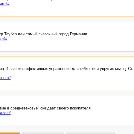
kami8/
ер Таубер или самый сказочный город Германии.
nii5/
сяц. 4 высокоэффективных упражнения для гибкости и упругих мышц. Ст
hnen7/
вие в средневековье" ожидает своего покупателя.
kove9/