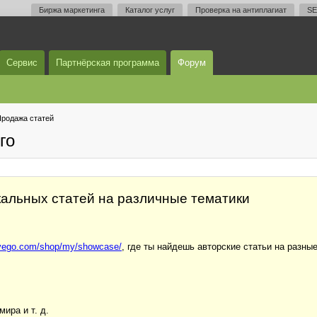
Биржа маркетинга
Каталог услуг
Проверка на антиплагиат
SE
Сервис
Партнёрская программа
Форум
родажа статей
го
альных статей на различные тематики
dvego.com/shop/my/showcase/
, где ты найдешь авторские статьи на разны
ира и т. д.