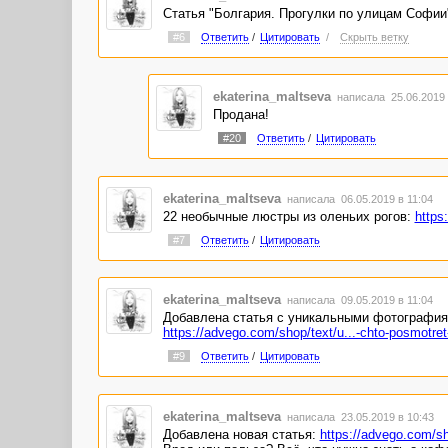
Статья "Болгария. Прогулки по улицам Софии
#6
Ответить
/
Цитировать
/
Скрыть ветку
ekaterina_maltseva
написала 25.06.2019
Продана!
#20
Ответить
/
Цитировать
ekaterina_maltseva
написала 06.05.2019 в 11:04
22 необычные люстры из оленьих рогов:
https
#7
Ответить
/
Цитировать
ekaterina_maltseva
написала 09.05.2019 в 11:04
Добавлена статья с уникальными фотография
https://advego.com/shop/text/u...-chto-posmotret
#9
Ответить
/
Цитировать
ekaterina_maltseva
написала 23.05.2019 в 10:43
Добавлена новая статья:
https://advego.com/sh