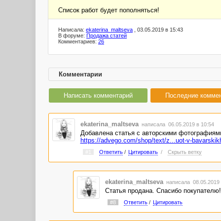
Список работ будет пополняться!
Написала:
ekaterina_maltseva
, 03.05.2019 в 15:43
В форуме:
Продажа статей
Комментариев:
26
Комментарии
Написать комментарий
Последние комме
ekaterina_maltseva
написала 06.05.2019 в 10:54
Добавлена статья с авторскими фотографиям
https://advego.com/shop/text/z...uot-v-bavarskikh
#1
Ответить
/
Цитировать
/
Скрыть ветку
ekaterina_maltseva
написала 08.05.2019
Статья продана. Спасибо покупателю!
#8
Ответить
/
Цитировать