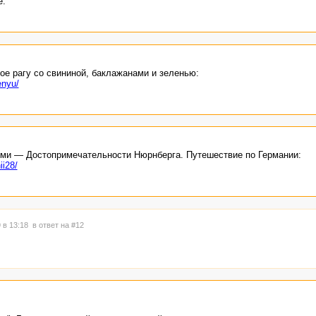
е.
е рагу со свининой, баклажанами и зеленью:
enyu/
ми — Достопримечательности Нюрнберга. Путешествие по Германии:
ii28/
 в 13:18
в ответ на #12