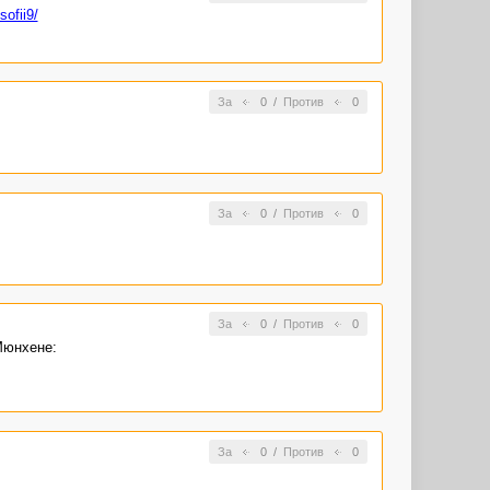
sofii9/
За
0
/
Против
0
За
0
/
Против
0
За
0
/
Против
0
Мюнхене:
За
0
/
Против
0