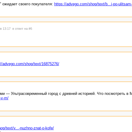
" ожидает своего покупателя:
https://advego.com/shop/text/b...i-po-ulitsam-
 в 13:17
в ответ на #6
://advego.com/shop/text/16875276/
ми — Ультрасовременный город с древней историей. Что посмотреть в 
-v-m/
op/text/v...-nuzhno-znat-o-kofe/