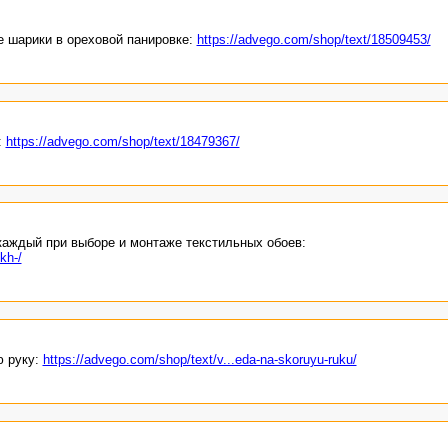
 шарики в ореховой панировке:
https://advego.com/shop/text/18509453/
:
https://advego.com/shop/text/18479367/
каждый при выборе и монтаже текстильных обоев:
kh-/
ю руку:
https://advego.com/shop/text/v...eda-na-skoruyu-ruku/