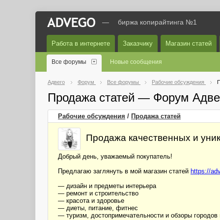
—
биржа копирайтинга №1
Работа в интернете
Заказчику
Магазин статей
Все форумы
Новые сообщения
Адвего
Форум
Все форумы
Рабочие обсуждения
П
Продажа статей — Форум Адве
Рабочие обсуждения
/
Продажа статей
Продажа качественных и уник
Добрый день, уважаемый покупатель!
Предлагаю заглянуть в мой магазин статей
https://a
— дизайн и предметы интерьера
— ремонт и строительство
— красота и здоровье
— диеты, питание, фитнес
— туризм, достопримечательности и обзоры городов м