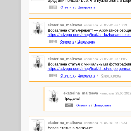
Вред или польза? Всё, что нужно знать о коф
#10
Ответить
/
Цитировать
ekaterina_maltseva
написала 26.05.2019 в 18:29
Добавлена статья-рецепт — Ароматное овощно
https://advego.com/shop/text/a...lazhanami-i-zel
#11
Ответить
/
Цитировать
ekaterina_maltseva
написала 27.05.2019 в 11:05
Добавлена статья с уникальными фотография
https://advego.com/shop/text/d...stvie-po-german
#12
Ответить
/
Цитировать
/
Скрыть ветку
ekaterina_maltseva
написала 25.06.2019
Продана!
#21
Ответить
/
Цитировать
ekaterina_maltseva
написала 30.05.2019 в 13:33
Новая статья в магазине: