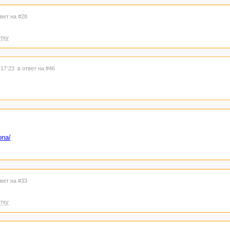
твет на #28
тку
 17:23
в ответ на #46
ona/
твет на #33
тку