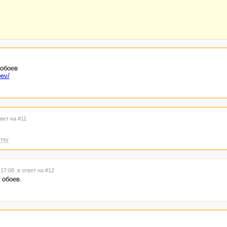
 обоев
oev/
твет на #11
тку
 17:08
в ответ на #12
 обоев.