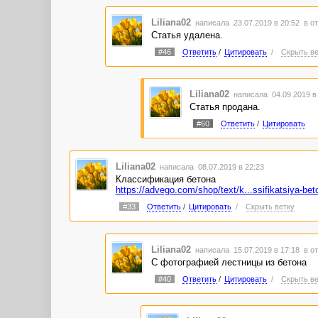
Liliana02
написала 23.07.2019 в 20:52
в о
Статья удалена.
#46
Ответить
/
Цитировать
/
Скрыть ве
Liliana02
написала 04.09.2019 в
Статья продана.
#60
Ответить
/
Цитировать
Liliana02
написала 08.07.2019 в 22:23
Классификация бетона
https://advego.com/shop/text/k...ssifikatsiya-bet
#33
Ответить
/
Цитировать
/
Скрыть ветку
Liliana02
написала 15.07.2019 в 17:18
в о
С фотографией лестницы из бетона
#40
Ответить
/
Цитировать
/
Скрыть ве