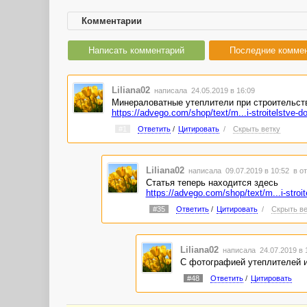
Комментарии
Написать комментарий
Последние комме
Liliana02
написала 24.05.2019 в 16:09
Минераловатные утеплители при строительст
https://advego.com/shop/text/m...i-stroitelstve-d
#1
Ответить
/
Цитировать
/
Скрыть ветку
Liliana02
написала 09.07.2019 в 10:52
в о
Статья теперь находится здесь
https://advego.com/shop/text/m...i-stroi
#35
Ответить
/
Цитировать
/
Скрыть ве
Liliana02
написала 24.07.2019 в
С фотографией утеплителей 
#48
Ответить
/
Цитировать