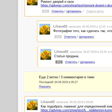
Ремонт дверей и окон
https://advego.com/shop/text/remont-dverej-i-oko
#13
Ответить
/
Цитировать
/
Скрыть ветку
Liliana02
написала 02.06.2019 в 12:15
в о
Фотография того, как сделать так, ч
#14
Ответить
/
Цитировать
Liliana02
написала 26.07.2019 в 15:34
в о
Статья продана.
#50
Ответить
/
Цитировать
Еще 2 ветки / 3 комментария в темe
Последний:
04.06.2019 в 05:27
Показать
Liliana02
написала 05.06.2019 в 09:06
Как подобрать ламинат для определенной ко
https://advego.com/shop/text/k...redelennoj-kom