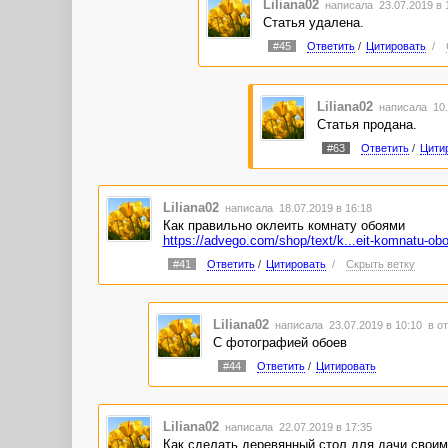
Liliana02
написала 23.07.2019 в
Статья удалена.
#45
Ответить
/
Цитировать
/
Liliana02
написала 10.
Статья продана.
#63
Ответить
/
Цити
Liliana02
написала 18.07.2019 в 16:18
Как правильно оклеить комнату обоями
https://advego.com/shop/text/k...eit-komnatu-ob
#41
Ответить
/
Цитировать
/
Скрыть ветку
Liliana02
написала 23.07.2019 в 10:10
в о
С фотографией обоев
#44
Ответить
/
Цитировать
Liliana02
написала 22.07.2019 в 17:35
Как сделать деревянный стол для дачи своим