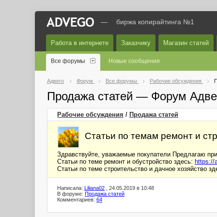
—
биржа копирайтинга №1
Работа в интернете
Заказчику
Магазин статей
Все форумы
Новые сообщения
Адвего
Форум
Все форумы
Рабочие обсуждения
П
Продажа статей — Форум Адве
Рабочие обсуждения
/
Продажа статей
Статьи по темам ремонт и с
Здравствуйте, уважаемые покупатели Предлагаю при
Статьи по теме ремонт и обустройство здесь:
https:/
Статьи по теме строительство и дачное хозяйство зд
Написала:
Liliana02
, 24.05.2019 в 10:48
В форуме:
Продажа статей
Комментариев:
64