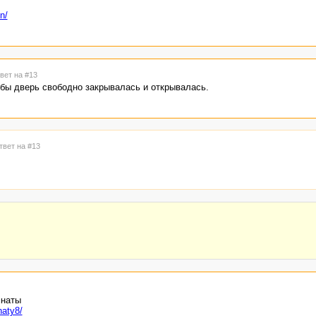
n/
твет на #13
тобы дверь свободно закрывалась и открывалась.
твет на #13
мнаты
naty8/