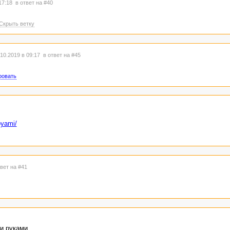
 17:18
в ответ на #40
Скрыть ветку
10.2019 в 09:17
в ответ на #45
ровать
oyami/
твет на #41
и руками