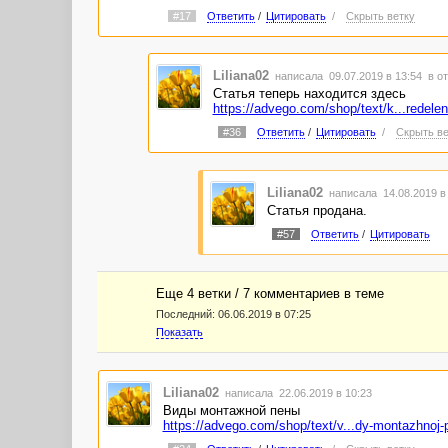
#17
Ответить
/
Цитировать
/
Скрыть ветку
Liliana02
написала 09.07.2019 в 13:54
в о
Статья теперь находится здесь
https://advego.com/shop/text/k...redele
#36
Ответить
/
Цитировать
/
Скрыть ве
Liliana02
написала 14.08.2019 в
Статья продана.
#57
Ответить
/
Цитировать
Еще 4 ветки / 7 комментариев в темe
Последний:
06.06.2019 в 07:25
Показать
Liliana02
написала 22.06.2019 в 10:23
Виды монтажной пены
https://advego.com/shop/text/v...dy-montazhnoj-