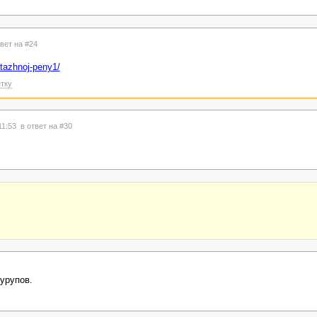
твет на #24
tazhnoj-peny1/
тку
11:53
в ответ на #30
урупов.