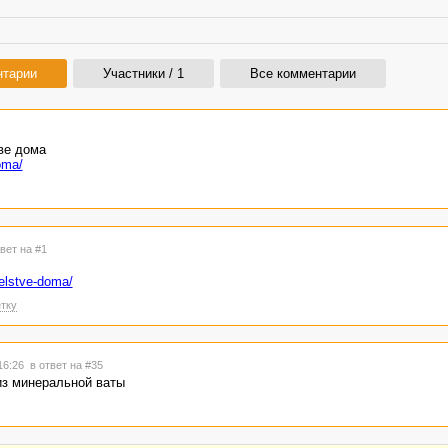
нтарии
Участники / 1
Все комментарии
ве дома
oma/
твет на #1
telstve-doma/
тку
 16:26
в ответ на #35
из минеральной ваты