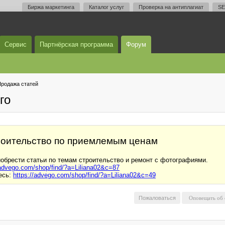
Биржа маркетинга
Каталог услуг
Проверка на антиплагиат
SE
Сервис
Партнёрская программа
Форум
родажа статей
го
троительство по приемлемым ценам
обрести статьи по темам строительство и ремонт с фотографиями.
/advego.com/shop/find/?a=Liliana02&c=87
есь:
https://advego.com/shop/find/?a=Liliana02&c=49
Пожаловаться