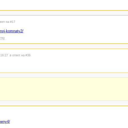
твет на #17
nnoj-komnaty2/
тку
 16:27
в ответ на #36
peny4/