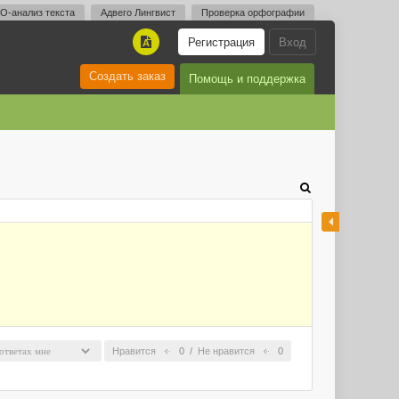
O-анализ текста
Адвего Лингвист
Проверка орфографии
Регистрация
Вход
A
Создать заказ
Помощь и поддержка
Нравится
0
/
Не нравится
0