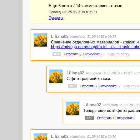
Еще 5 веток / 14 комментариев в темe
Последний:
25.05.2019 в 08:21
Показать
Liliana02
написала 31.05.2019 в 09:27
Сравнение отделочных материалов - краски и
https://advego.com/shop/text/s...ov---kraski-i-ob
#11
Ответить
/
Цитировать
/
Скрыть ветку
Liliana02
написала 31.05.2019 в 13:27
в о
С фотографией краски.
#12
Ответить
/
Цитировать
/
Скрыть ве
Liliana02
написала 25.07.2019 в
Теперь еще есть фотография
#49
Ответить
/
Цитировать
Liliana02
написала 01.06.2019 в 10:30