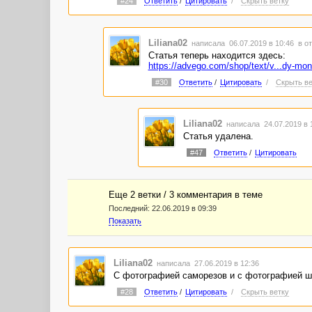
#24
Ответить
/
Цитировать
/
Скрыть ветку
Liliana02
написала 06.07.2019 в 10:46
в о
Статья теперь находится здесь:
https://advego.com/shop/text/v...dy-mon
#30
Ответить
/
Цитировать
/
Скрыть ве
Liliana02
написала 24.07.2019 в 
Статья удалена.
#47
Ответить
/
Цитировать
Еще 2 ветки / 3 комментария в темe
Последний:
22.06.2019 в 09:39
Показать
Liliana02
написала 27.06.2019 в 12:36
С фотографией саморезов и с фотографией ш
#28
Ответить
/
Цитировать
/
Скрыть ветку