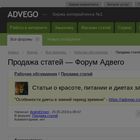
Биржа маркетинга
Каталог услуг
П
—
биржа копирайтинга №1
Работа в интернете
Заказчику
Магазин статей
Сервис
Все форумы
Новые сообщения
Адвего
Форум
Все форумы
Рабочие обсуждения
Продажа стате
Продажа статей — Форум Адвего
Рабочие обсуждения
/
Продажа статей
Статьи о красоте, питании и диетах 
"Особенности диеты в зимний период времени" -
https://advego.co
Написал:
AndreErmen
, 25.05.2019 в 09:47
В форуме:
Продажа статей
Комментариев: нет