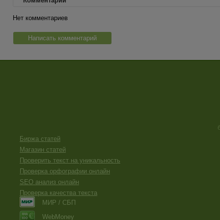
Комментарии
Нет комментариев
Написать комментарий
Биржа статей
Магазин статей
Проверить текст на уникальность
Проверка орфографии онлайн
SEO анализ онлайн
Проверка качества текста
МИР / СБП
WebMoney