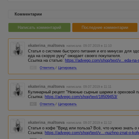
Комментарии
Написать комментарий
Последние комментарии
ekaterina_maltseva
написала 09.07.2019 в 11:10
Статья о системе быстрого питания и его минусах для з
еда на скорую руку" ожидает своего покупателя.
Ссылка на статью:
https://advego.com/shop/text/v...eda-na-
#1
Ответить
/
Цитировать
ekaterina_maltseva
написала 09.07.2019 в 11:11
Кулинарный рецепт "Нежные сырные шарики в ореховой п
Ссылка:
https://advego.com/shop/text/18509453/
#2
Ответить
/
Цитировать
ekaterina_maltseva
написала 09.07.2019 в 11:12
Статья о кофе "Вред или польза? Всё, что нужно знать о 
Ссылка:
https://advego.com/shop/text/v...-nuzhno-znat-o-kof