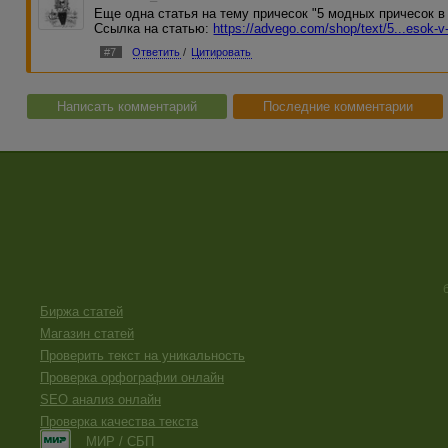
Еще одна статья на тему причесок "5 модных причесок в 
Ссылка на статью:
https://advego.com/shop/text/5...esok-v-s
#7
Ответить
/
Цитировать
Написать комментарий
Последние комментарии
Биржа статей
Магазин статей
Проверить текст на уникальность
Проверка орфографии онлайн
SEO анализ онлайн
Проверка качества текста
МИР / СБП