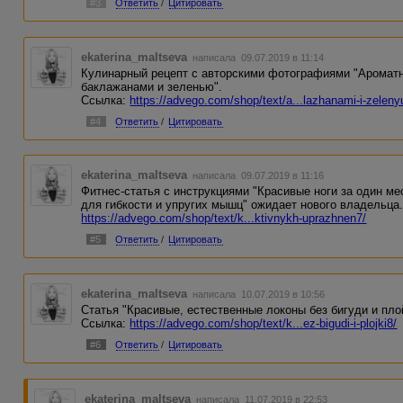
#3
Ответить
/
Цитировать
ekaterina_maltseva
написала 09.07.2019 в 11:14
Кулинарный рецепт с авторскими фотографиями "Ароматн
баклажанами и зеленью".
Ссылка:
https://advego.com/shop/text/a...lazhanami-i-zeleny
#4
Ответить
/
Цитировать
ekaterina_maltseva
написала 09.07.2019 в 11:16
Фитнес-статья с инструкциями "Красивые ноги за один м
для гибкости и упругих мышц" ожидает нового владельца
https://advego.com/shop/text/k...ktivnykh-uprazhnen7/
#5
Ответить
/
Цитировать
ekaterina_maltseva
написала 10.07.2019 в 10:56
Статья "Красивые, естественные локоны без бигуди и пло
Ссылка:
https://advego.com/shop/text/k...ez-bigudi-i-plojki8/
#6
Ответить
/
Цитировать
ekaterina_maltseva
написала 11.07.2019 в 22:53