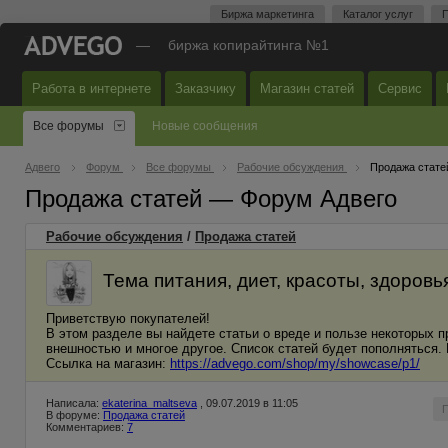
Биржа маркетинга
Каталог услуг
П
—
биржа копирайтинга №1
Работа в интернете
Заказчику
Магазин статей
Сервис
Все форумы
Новые сообщения
Адвего
Форум
Все форумы
Рабочие обсуждения
Продажа стате
Продажа статей — Форум Адвего
Рабочие обсуждения
/
Продажа статей
Тема питания, диет, красоты, здоров
Приветствую покупателей!
В этом разделе вы найдете статьи о вреде и пользе некоторых 
внешностью и многое другое. Список статей будет пополняться.
Ссылка на магазин:
https://advego.com/shop/my/showcase/p1/
Написала:
ekaterina_maltseva
, 09.07.2019 в 11:05
В форуме:
Продажа статей
Комментариев:
7