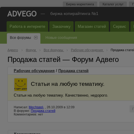
Биржа маркетинга
Каталог услуг
П
—
биржа копирайтинга №1
Работа в интернете
Заказчику
Магазин статей
Сервис
Все форумы
Новые сообщения
Адвего
Форум
Все форумы
Рабочие обсуждения
Продажа стате
Продажа статей — Форум Адвего
Рабочие обсуждения
/
Продажа статей
Статьи на любую тематику.
Статьи на любую тематику. Качественно, недорого.
Написал:
Mechtatel-
, 28.10.2009 в 12:09
В форуме:
Продажа статей
Комментариев: нет