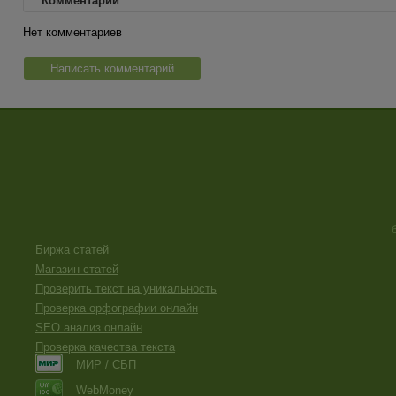
Комментарии
Нет комментариев
Написать комментарий
Биржа статей
Магазин статей
Проверить текст на уникальность
Проверка орфографии онлайн
SEO анализ онлайн
Проверка качества текста
МИР / СБП
WebMoney