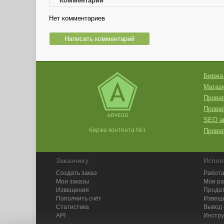
Комментарии
Нет комментариев
Написать комментарий
Биржа
Магази
Провер
Прове
SEO а
биржа контента №1
Провер
Заказчику
Испол
Создать заказ
Работа
Мои заказы
Мои р
Извещения
Продат
Пополнить счёт
Извещ
Статистика
Вывод 
API
Инстру