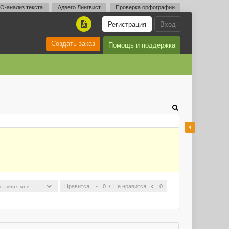
O-анализ текста
Адвего Лингвист
Проверка орфографии
Регистрация
Вход
A
Создать заказ
Помощь и поддержка
Нравится
0
/
Не нравится
0