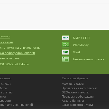
 статей
МИР / СБП
н статей
WebMoney
ить текст на уникальность
Volet
рка орфографии онлайн
нализ онлайн
Безналичный платеж
ка качества текста
нителю
Сервисы Адвего
 онлайн
Магазин статей
аботы
Проверка на антиплагиат
ь статью
SEO-анализ текста
ения
Проверка орфографии
средств
Адвего
Лингвист
кции для исполнителей
Заказ контента и услуг