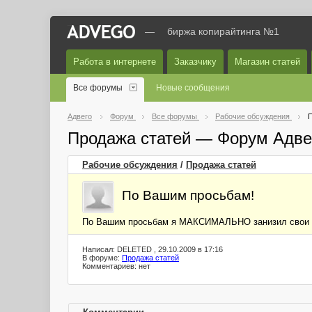
—
биржа копирайтинга №1
Работа в интернете
Заказчику
Магазин статей
Все форумы
Новые сообщения
Адвего
Форум
Все форумы
Рабочие обсуждения
П
Продажа статей — Форум Адве
Рабочие обсуждения
/
Продажа статей
По Вашим просьбам!
По Вашим просьбам я МАКСИМАЛЬНО занизил свои цен
Написал: DELETED , 29.10.2009 в 17:16
В форуме:
Продажа статей
Комментариев: нет