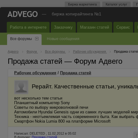
Биржа маркетинга
Каталог услуг
П
—
биржа копирайтинга №1
Работа в интернете
Заказчику
Магазин статей
Сервис
Все форумы
Новые сообщения
Адвего
Форум
Все форумы
Рабочие обсуждения
Продажа стате
Продажа статей — Форум Адвего
Рабочие обсуждения
/
Продажа статей
Рерайт. Качественные статьи, уникал
вот несколько тем статьи
Планшетный компьютер Sony
Советы по выбору микроволновой печи
Автомобили Hyundai Genesis одни из самих лучших моделей мир
Техника - неотъемлемая часть современного быта. Как выбрать 
Смартфон Nokia Lumia 800 на платформе Microsoft
Написал: DELETED , 11.02.2012 в 05:02
В форуме:
Продажа статей