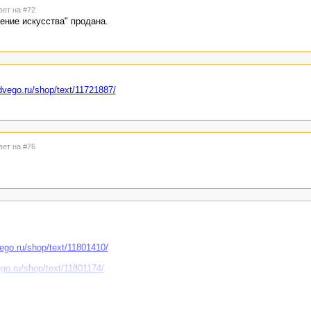
вет на #72
ение искусства" продана.
advego.ru/shop/text/11721887/
вет на #76
vego.ru/shop/text/11801410/
ego.ru/shop/text/11801174/
/advego.ru/shop/text/11721887/
advego.ru/shop/text/11695143/