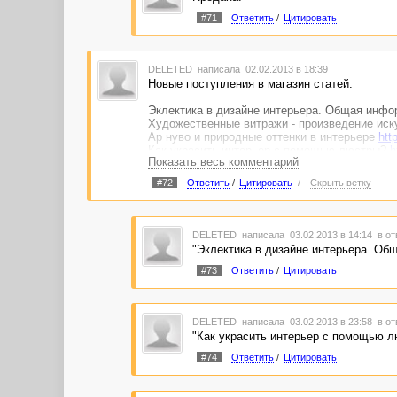
#71
Ответить
/
Цитировать
DELETED
написала 02.02.2013 в 18:39
Новые поступления в магазин статей:
Эклектика в дизайне интерьера. Общая инфо
Художественные витражи - произведение ис
Ар нуво и природные оттенки в интерьере
htt
Как украсить интерьер с помощью люстры?
h
Показать весь комментарий
Какие планы включает в себя дизайн-проект
#72
Ответить
/
Цитировать
/
Скрыть ветку
DELETED
написала 03.02.2013 в 14:14
в от
"Эклектика в дизайне интерьера. Об
#73
Ответить
/
Цитировать
DELETED
написала 03.02.2013 в 23:58
в от
"Как украсить интерьер с помощью л
#74
Ответить
/
Цитировать