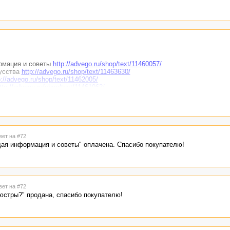
рмация и советы
http://advego.ru/shop/text/11460057/
кусства
http://advego.ru/shop/text/11463630/
p://advego.ru/shop/text/11462005/
ttp://advego.ru/shop/text/11461962/
 интерьера?
http://advego.ru/shop/text/11460903/
вет на #72
щая информация и советы" оплачена. Спасибо покупателю!
вет на #72
юстры?" продана, спасибо покупателю!