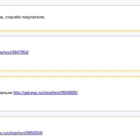
а, спасибо покупателю.
op/text/9947954/
спальни
http://advego.ru/shop/text/9949895/
go.ru/shop/text/9950504/