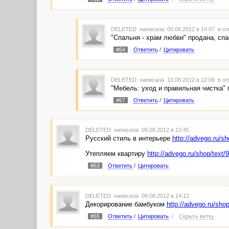
DELETED
написала 09.08.2012 в 14:07
в от
"Спальня - храм любви" продана, спа
#64
Ответить
/
Цитировать
DELETED
написала 10.08.2012 в 12:09
в от
"Мебель: уход и правильная чистка" 
#67
Ответить
/
Цитировать
DELETED
написала 09.08.2012 в 12:45
Русский стиль в интерьере
http://advego.ru/s
Утепляем квартиру
http://advego.ru/shop/text/
#63
Ответить
/
Цитировать
DELETED
написала 09.08.2012 в 14:12
Декорирование бамбуком
http://advego.ru/sho
#65
Ответить
/
Цитировать
/
Скрыть ветку