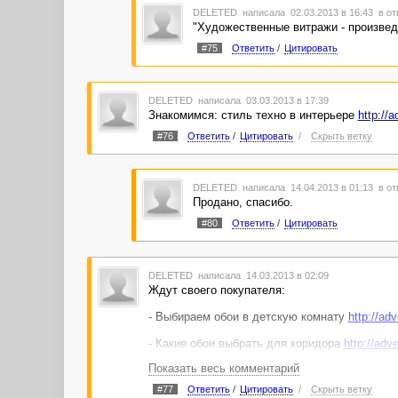
DELETED
написала 02.03.2013 в 16:43
в от
"Художественные витражи - произвед
#75
Ответить
/
Цитировать
DELETED
написала 03.03.2013 в 17:39
Знакомимся: стиль техно в интерьере
http://
#76
Ответить
/
Цитировать
/
Скрыть ветку
DELETED
написала 14.04.2013 в 01:13
в от
Продано, спасибо.
#80
Ответить
/
Цитировать
DELETED
написала 14.03.2013 в 02:09
Ждут своего покупателя:
- Выбираем обои в детскую комнату
http://ad
- Какие обои выбрать для коридора
http://adv
Показать весь комментарий
- Знакомимся: стиль техно в интерьере
http:/
#77
Ответить
/
Цитировать
/
Скрыть ветку
- Как правильно установить лестницу?
http://