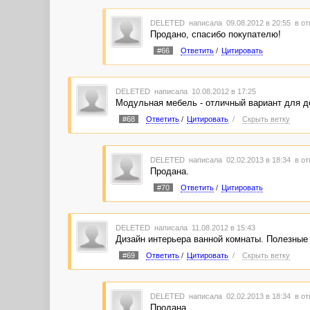
DELETED
написала 09.08.2012 в 20:55
в от
Продано, спасибо покупателю!
#66
Ответить
/
Цитировать
DELETED
написала 10.08.2012 в 17:25
Модульная мебель - отличный вариант для 
#68
Ответить
/
Цитировать
/
Скрыть ветку
DELETED
написала 02.02.2013 в 18:34
в от
Продана.
#70
Ответить
/
Цитировать
DELETED
написала 11.08.2012 в 15:43
Дизайн интерьера ванной комнаты. Полезные
#69
Ответить
/
Цитировать
/
Скрыть ветку
DELETED
написала 02.02.2013 в 18:34
в от
Продана.