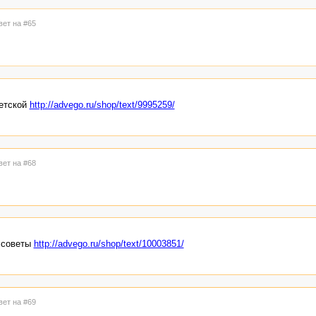
вет на #65
детской
http://advego.ru/shop/text/9995259/
вет на #68
 советы
http://advego.ru/shop/text/10003851/
вет на #69