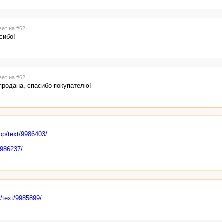
вет на #62
сибо!
вет на #62
продана, спасибо покупателю!
hop/text/9986403/
9986237/
p/text/9985899/