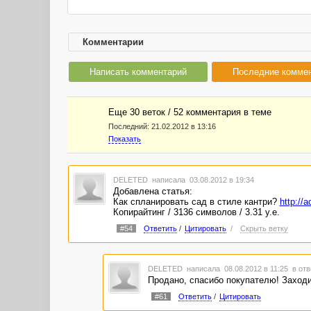
Комментарии
Написать комментарий
Последние комме
Еще 30 веток / 52 комментария в темe
Последний:
21.02.2012 в 13:16
Показать
DELETED
написала 03.08.2012 в 19:34
Добавлена статья:
Как спланировать сад в стиле кантри?
http://
Копирайтинг / 3136 символов / 3.31 у.е.
#54
Ответить
/
Цитировать
/
Скрыть ветку
DELETED
написала 08.08.2012 в 11:25
в отв
Продано, спасибо покупателю! Заход
#61
Ответить
/
Цитировать