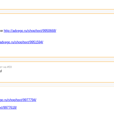
жке
http://advego.ru/shop/text/9950668/
/advego.ru/shop/text/9951594/
ет на #59
о!
ego.ru/shop/text/9977794/
ext/9977618/