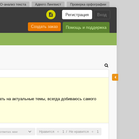
O-анализ текста
Адвего Лингвист
Проверка орфографии
Регистрация
Вход
A
Создать заказ
Помощь и поддержка
ать на актуальные темы, всегда добиваюсь самого
Нравится
1
/
Не нравится
1