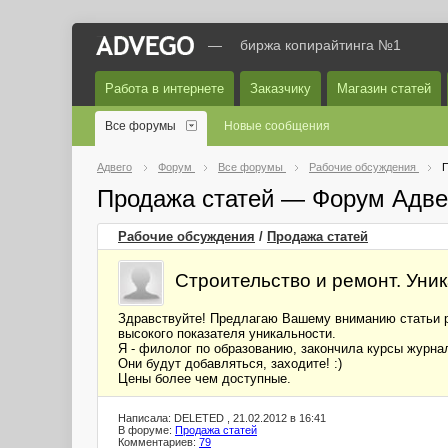
—
биржа копирайтинга №1
Работа в интернете
Заказчику
Магазин статей
Все форумы
Новые сообщения
Адвего
Форум
Все форумы
Рабочие обсуждения
П
Продажа статей — Форум Адве
Рабочие обсуждения
/
Продажа статей
Строительство и ремонт. Уни
Здравствуйте! Предлагаю Вашему вниманию статьи ра
высокого показателя уникальности.
Я - филолог по образованию, закончила курсы журна
Они будут добавляться, заходите! :)
Цены более чем доступные.
Написала: DELETED , 21.02.2012 в 16:41
В форуме:
Продажа статей
Комментариев:
79