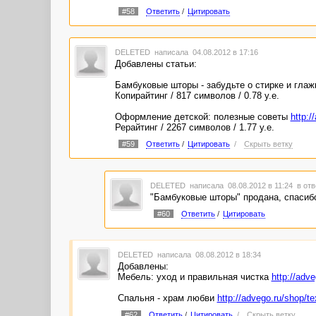
#58
Ответить
/
Цитировать
DELETED
написала 04.08.2012 в 17:16
Добавлены статьи:
Бамбуковые шторы - забудьте о стирке и гла
Копирайтинг / 817 символов / 0.78 у.е.
Оформление детской: полезные советы
http:/
Рерайтинг / 2267 символов / 1.77 у.е.
#59
Ответить
/
Цитировать
/
Скрыть ветку
DELETED
написала 08.08.2012 в 11:24
в отв
"Бамбуковые шторы" продана, спасиб
#60
Ответить
/
Цитировать
DELETED
написала 08.08.2012 в 18:34
Добавлены:
Мебель: уход и правильная чистка
http://adv
Спальня - храм любви
http://advego.ru/shop/t
#62
Ответить
/
Цитировать
/
Скрыть ветку