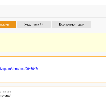
нтарии
Участники / 4
Все комментарии
advego.ru/shop/text/9946047/
ет на #54
ите еще)