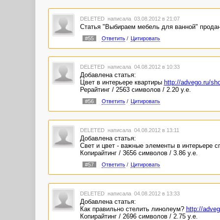
DELETED
написала 03.08.2012 в 21:07
Статья "Выбираем мебель для ванной" продан
#55
Ответить
/
Цитировать
DELETED
написала 04.08.2012 в 10:33
Добавлена статья:
Цвет в интерьере квартиры
http://advego.ru/sh
Рерайтинг / 2563 символов / 2.20 у.е.
#56
Ответить
/
Цитировать
DELETED
написала 04.08.2012 в 13:11
Добавлена статья:
Свет и цвет - важные элементы в интерьере 
Копирайтинг / 3656 символов / 3.86 у.е.
#57
Ответить
/
Цитировать
DELETED
написала 04.08.2012 в 13:33
Добавлена статья:
Как правильно стелить линолеум?
http://adve
Копирайтинг / 2696 символов / 2.75 у.е.