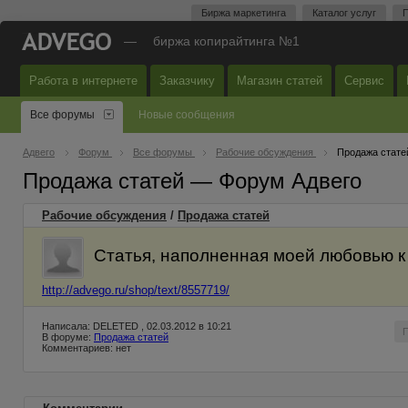
Биржа маркетинга
Каталог услуг
П
—
биржа копирайтинга №1
Работа в интернете
Заказчику
Магазин статей
Сервис
Все форумы
Новые сообщения
Адвего
Форум
Все форумы
Рабочие обсуждения
Продажа стате
Продажа статей — Форум Адвего
Рабочие обсуждения
/
Продажа статей
Статья, наполненная моей любовью к 
http://advego.ru/shop/text/8557719/
Написала: DELETED , 02.03.2012 в 10:21
В форуме:
Продажа статей
Комментариев: нет