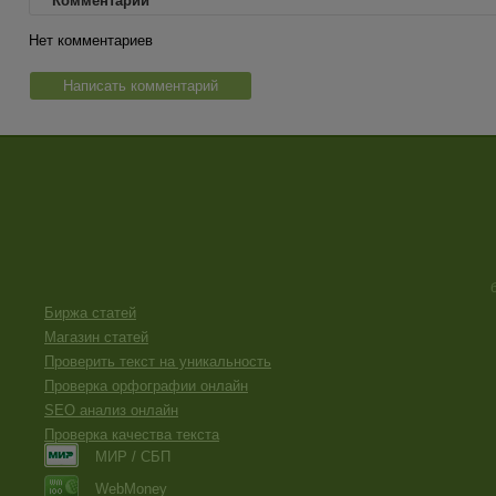
Комментарии
Нет комментариев
Написать комментарий
Биржа статей
Магазин статей
Проверить текст на уникальность
Проверка орфографии онлайн
SEO анализ онлайн
Проверка качества текста
МИР / СБП
WebMoney