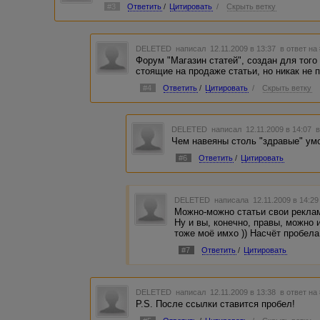
#3
Ответить
/
Цитировать
/
Скрыть ветку
DELETED
написал 12.11.2009 в 13:37
в ответ на
Форум "Магазин статей", создан для того
стоящие на продаже статьи, но никак не
#4
Ответить
/
Цитировать
/
Скрыть ветку
DELETED
написал 12.11.2009 в 14:07
в
Чем навеяны столь "здравые" ум
#6
Ответить
/
Цитировать
DELETED
написала 12.11.2009 в 14:2
Можно-можно статьи свои реклам
Ну и вы, конечно, правы, можно 
тоже моё имхо )) Насчёт пробела 
#7
Ответить
/
Цитировать
DELETED
написал 12.11.2009 в 13:38
в ответ на
P.S. После ссылки ставится пробел!