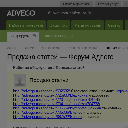
Биржа маркетинга
Каталог услуг
П
—
биржа копирайтинга №1
Работа в интернете
Заказчику
Магазин статей
Сервис
Все форумы
Новые сообщения
Адвего
Форум
Все форумы
Рабочие обсуждения
Продажа стате
Продажа статей — Форум Адвего
Рабочие обсуждения
/
Продажа статей
Продаю статьи
http://advego.ru/shop/text/692632/
Строительство и ремонт.
http:/
http://advego.ru/shop/text/725980/Медицина
и здоровье.
http://advego.ru/shop/text/720...ru/shop/text/704778/
http://advego.ru/shop/text/704...ru/shop/text/704778/
http://advego.ru/shop/text/705669/Информоционные
технологии.
http://advego.ru/shop/text/705036/Бизнес
и финансы.
http://advego.ru/shop/text/687522/Бизнес
и финансы.