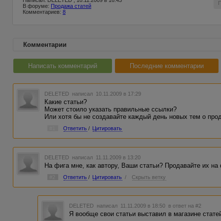
Написал: DELETED , 10.11.2009 в 16:43
В форуме:
Продажа статей
Комментариев:
8
Комментарии
Написать комментарий
Последние комментарии
DELETED
написал 10.11.2009 в 17:29
Какие статьи?
Может стоило указать правильные ссылки?
Или хотя бы не создавайте каждый день новых тем о про
#1
Ответить
/
Цитировать
DELETED
написал 11.11.2009 в 13:20
На фига мне, как автору, Ваши статьи? Продавайте их н
#2
Ответить
/
Цитировать
/
Скрыть ветку
DELETED
написал 11.11.2009 в 18:50
в ответ на #2
Я вообще свои статьи выставил в магазине стате