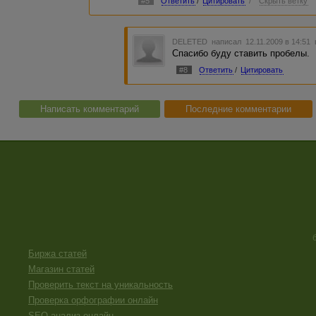
#5
Ответить
/
Цитировать
/
Скрыть ветку
DELETED
написал 12.11.2009 в 14:51
Спасибо буду ставить пробелы.
#8
Ответить
/
Цитировать
Написать комментарий
Последние комментарии
Биржа статей
Магазин статей
Проверить текст на уникальность
Проверка орфографии онлайн
SEO анализ онлайн