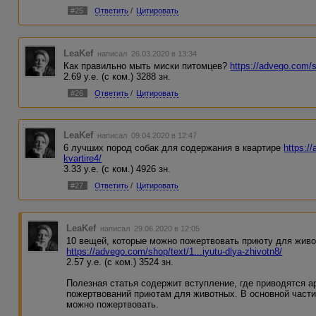
#25
Ответить
/
Цитировать
LeaKef
написал 26.03.2020 в 13:34
Как правильно мыть миски питомцев?
https://advego.com/s
2.69 у.е. (с ком.) 3288 зн.
#26
Ответить
/
Цитировать
LeaKef
написал 09.04.2020 в 12:47
6 лучших пород собак для содержания в квартире
https:/
kvartire4/
3.33 у.е. (с ком.) 4926 зн.
#27
Ответить
/
Цитировать
LeaKef
написал 29.06.2020 в 12:05
10 вещей, которые можно пожертвовать приюту для жив
https://advego.com/shop/text/1...iyutu-dlya-zhivotn8/
2.57 у.е. (с ком.) 3524 зн.
Полезная статья содержит вступление, где приводятся а
пожертвований приютам для животных. В основной части
можно пожертвовать.