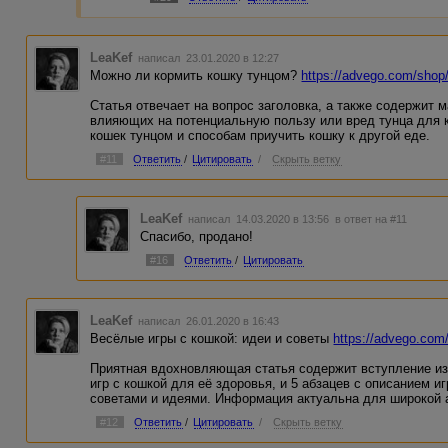
LeaKef
написал 23.01.2020 в 12:27
Можно ли кормить кошку тунцом?
https://advego.com/shop/
Статья отвечает на вопрос заголовка, а также содержит 
влияющих на потенциальную пользу или вред тунца для 
кошек тунцом и способам приучить кошку к другой еде.
#11
Ответить
/
Цитировать
/
Скрыть ветку
LeaKef
написал 14.03.2020 в 13:56
в ответ на #11
Спасибо, продано!
#16
Ответить
/
Цитировать
LeaKef
написал 26.01.2020 в 16:43
Весёлые игры с кошкой: идеи и советы
https://advego.com/s
Приятная вдохновляющая статья содержит вступление из 
игр с кошкой для её здоровья, и 5 абзацев с описанием и
советами и идеями. Информация актуальна для широкой а
#12
Ответить
/
Цитировать
/
Скрыть ветку