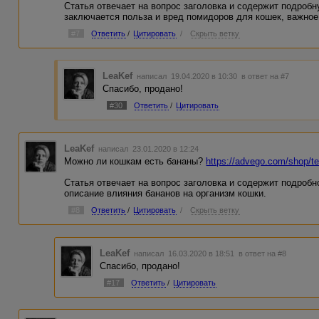
Статья отвечает на вопрос заголовка и содержит подроб
заключается польза и вред помидоров для кошек, важное
#7
Ответить
/
Цитировать
/
Скрыть ветку
LeaKef
написал 19.04.2020 в 10:30
в ответ на #7
Спасибо, продано!
#30
Ответить
/
Цитировать
LeaKef
написал 23.01.2020 в 12:24
Можно ли кошкам есть бананы?
https://advego.com/shop/t
Статья отвечает на вопрос заголовка и содержит подроб
описание влияния бананов на организм кошки.
#8
Ответить
/
Цитировать
/
Скрыть ветку
LeaKef
написал 16.03.2020 в 18:51
в ответ на #8
Спасибо, продано!
#17
Ответить
/
Цитировать