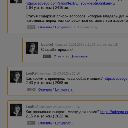
https://advego.com/shop/text/v...sov-k-sotrudnikam-3/
1.64 у.е. (с ком.) 2416 зн.
Статья содержит список вопросов, которые владельцам к
питомника, перед тем как решиться оставить там животны
#15
Ответить
/
Цитировать
/
Скрыть ветку
LeaKef
написал 01.03.2021 в 21:08
в ответ на #15
Спасибо, продано!
#35
Ответить
/
Цитировать
LeaKef
написал 22.03.2020 в 20:16
Как кормить привередливых собак и кошек?
https://advego
2.43 у.е. (с ком.) 2968 зн.
#20
Ответить
/
Цитировать
LeaKef
написал 24.03.2020 в 19:16
Как правильно выбрать миску для корма?
https://advego.c
2.15 у.е. (с ком.) 2622 зн.
#21
Ответить
/
Цитировать