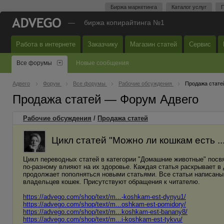
Биржа маркетинга
Каталог услуг
П
—
биржа копирайтинга №1
Работа в интернете
Заказчику
Магазин статей
Сервис
Все форумы
Новые сообщения
Адвего
Форум
Все форумы
Рабочие обсуждения
Продажа стате
Продажа статей — Форум Адвего
Рабочие обсуждения
/
Продажа статей
Цикл статей "Можно ли кошкам есть ..
Цикл переводных статей в категории "Домашние животные" посвя
по-разному влияют на их здоровье. Каждая статья раскрывает в 
продолжает пополняться новыми статьями. Все статьи написан
владельцев кошек. Присутствуют обращения к читателю.
https://advego.com/shop/text/m...-koshkam-est-dynyu1/
https://advego.com/shop/text/m...oshkam-est-pomidory/
https://advego.com/shop/text/m...koshkam-est-banany8/
https://advego.com/shop/text/m...i-koshkam-est-tykvu/