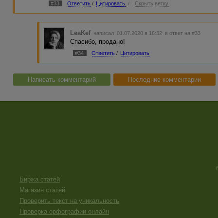
#33
Ответить
/
Цитировать
/
Скрыть ветку
LeaKef
написал 01.07.2020 в 16:32
в ответ на #33
Спасибо, продано!
#34
Ответить
/
Цитировать
Написать комментарий
Последние комментарии
Биржа статей
Магазин статей
Проверить текст на уникальность
Проверка орфографии онлайн