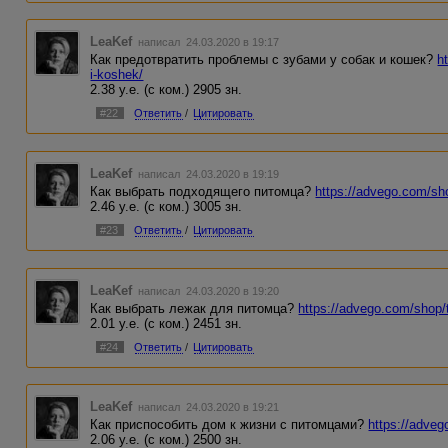
LeaKef
написал 24.03.2020 в 19:17
Как предотвратить проблемы с зубами у собак и кошек?
h
i-koshek/
2.38 у.е. (с ком.) 2905 зн.
#22
Ответить
/
Цитировать
LeaKef
написал 24.03.2020 в 19:19
Как выбрать подходящего питомца?
https://advego.com/sh
2.46 у.е. (с ком.) 3005 зн.
#23
Ответить
/
Цитировать
LeaKef
написал 24.03.2020 в 19:20
Как выбрать лежак для питомца?
https://advego.com/shop/t
2.01 у.е. (с ком.) 2451 зн.
#24
Ответить
/
Цитировать
LeaKef
написал 24.03.2020 в 19:21
Как приспособить дом к жизни с питомцами?
https://adveg
2.06 у.е. (с ком.) 2500 зн.