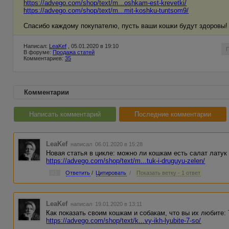
https://advego.com/shop/text/m...oshkam-est-krevetki/
https://advego.com/shop/text/m...mit-koshku-tuntsom9/
Спасибо каждому покупателю, пусть ваши кошки будут здоровы!
Написал:
LeaKef
, 05.01.2020 в 19:10
В форуме:
Продажа статей
Комментариев:
35
Комментарии
Написать комментарий
Последние комментарии
LeaKef
написал 06.01.2020 в 15:28
Новая статья в цикле: можно ли кошкам есть салат латук
https://advego.com/shop/text/m...tuk-i-druguyu-zelen/
#1
Ответить
/
Цитировать
/
Показать ветку - 1 ответ
LeaKef
написал 19.01.2020 в 13:11
Как показать своим кошкам и собакам, что вы их любите: 
https://advego.com/shop/text/k...vy-ikh-lyubite-7-so/