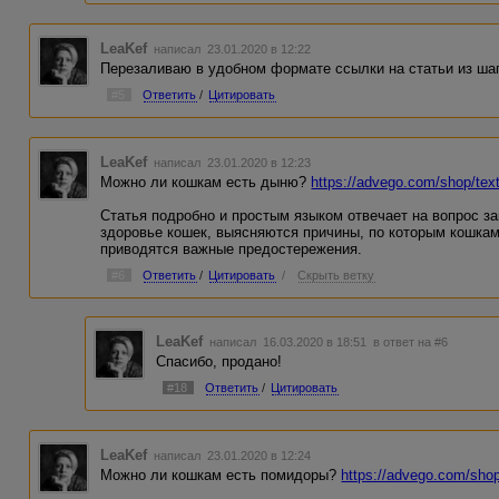
LeaKef
написал 23.01.2020 в 12:22
Перезаливаю в удобном формате ссылки на статьи из ша
#5
Ответить
/
Цитировать
LeaKef
написал 23.01.2020 в 12:23
Можно ли кошкам есть дыню?
https://advego.com/shop/tex
Статья подробно и простым языком отвечает на вопрос з
здоровье кошек, выясняются причины, по которым кошкам
приводятся важные предостережения.
#6
Ответить
/
Цитировать
/
Скрыть ветку
LeaKef
написал 16.03.2020 в 18:51
в ответ на #6
Спасибо, продано!
#18
Ответить
/
Цитировать
LeaKef
написал 23.01.2020 в 12:24
Можно ли кошкам есть помидоры?
https://advego.com/shop