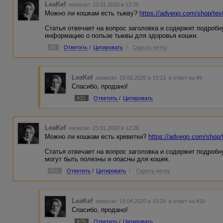
LeaKef
написал 23.01.2020 в 12:25
Можно ли кошкам есть тыкву?
https://advego.com/shop/tex
Статья отвечает на вопрос заголовка и содержит подроб
информацию о пользе тыквы для здоровья кошки.
#9
Ответить
/
Цитировать
/
Скрыть ветку
LeaKef
написал 20.05.2020 в 18:13
в ответ на #9
Спасибо, продано!
#31
Ответить
/
Цитировать
LeaKef
написал 23.01.2020 в 12:26
Можно ли кошкам есть креветки?
https://advego.com/shop/
Статья отвечает на вопрос заголовка и содержит подроб
могут быть полезны и опасны для кошек.
#10
Ответить
/
Цитировать
/
Скрыть ветку
LeaKef
написал 19.04.2020 в 10:29
в ответ на #10
Спасибо, продано!
#29
Ответить
/
Цитировать