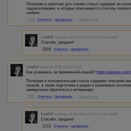
Полезная и приятная для чтения статья содержит вступл
подзаголовками, в которых описываются способы показа
любите.
#3
Ответить
/
Цитировать
/
Скрыть ветку
LeaKef
написал 16.03.2020 в 22:50
в ответ на #3
Спасибо, продано!
#19
Ответить
/
Цитировать
LeaKef
написал 23.01.2020 в 12:20
Как ухаживать за беременной кошкой?
https://advego.com/
Полезная и познавательная статья содержит описание ва
кошкой, а также подготовки к родам и возможных осложн
немедленно обратиться к ветеринару.
#4
Ответить
/
Цитировать
/
Скрыть ветку
LeaKef
написал 21.02.2020 в 20:23
в ответ на #4
Спасибо, продано!
#13
Ответить
/
Цитировать