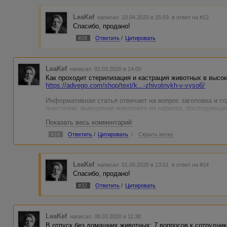
LeaKef
написал 10.04.2020 в 15:59
в ответ на #12
Спасибо, продано!
#28
Ответить
/
Цитировать
LeaKef
написал 02.03.2020 в 14:00
Как проходит стерилизация и кастрация животных в высо
https://advego.com/shop/text/k...-zhivotnykh-v-vyso6/
Информативная статья отвечает на вопрос заголовка и со
анестезии, выведения животного из наркоза, последующ
поможет хозяевам домашних животных понять, о чём над
Показать весь комментарий
клиники.
#14
Ответить
/
Цитировать
/
Скрыть ветку
LeaKef
написал 01.06.2020 в 13:01
в ответ на #14
Спасибо, продано!
#32
Ответить
/
Цитировать
LeaKef
написал 08.03.2020 в 11:38
В отпуск без домашних животных: 7 вопросов к сотрудни