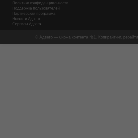
Политика конфиденциальности
Поддержка пользователей
Партнерская программа
Новости Адвего
Сервисы Адвего
© Адвего — биржа контента №1. Копирайтинг, рерайти