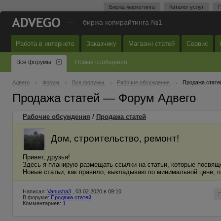
Биржа маркетинга
Каталог услуг
П
—
биржа копирайтинга №1
Работа в интернете
Заказчику
Магазин статей
Сервис
Все форумы
Новые сообщения
Адвего
Форум
Все форумы
Рабочие обсуждения
Продажа стате
Продажа статей — Форум Адвего
Рабочие обсуждения
/
Продажа статей
Дом, строительство, ремонт!
Привет, друзья!
Здесь я планирую размещать ссылки на статьи, которые посвящ
Новые статьи, как правило, выкладываю по минимальной цене, 
Написал:
Vanusha3
, 03.02.2020 в 09:10
В форуме:
Продажа статей
Комментариев:
1