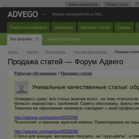
Биржа маркетинга
Каталог услуг
П
—
биржа копирайтинга №1
Работа в интернете
Заказчику
Магазин статей
Сервис
Все форумы
Новые сообщения
Адвего
Форум
Все форумы
Рабочие обсуждения
Продажа стате
Продажа статей — Форум Адвего
Рабочие обсуждения
/
Продажа статей
Уникальные качественные статьи: обр
Оговорюсь сразу: все статьи (важнее всего - на тему психологии
близкого знакомства с проблемой. Советы обоснованы, факты им
Тематика же образования напрямую совпадает с моей профессией
http://advego.ru/shop/text/8333794/
Психология: и причинах мужской измены. Ориентирована на пары
http://advego.ru/shop/text/8332639/
Статья для женщин, желающих похудеть: не "чудо-диеты", а гра