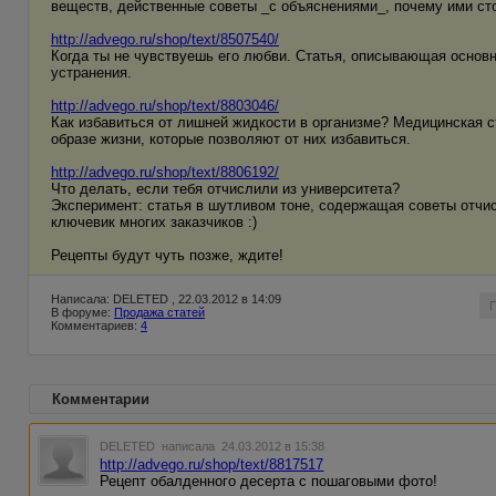
веществ, действенные советы _с объяснениями_, почему ими ст
http://advego.ru/shop/text/8507540/
Когда ты не чувствуешь его любви. Статья, описывающая основ
устранения.
http://advego.ru/shop/text/8803046/
Как избавиться от лишней жидкости в организме? Медицинская с
образе жизни, которые позволяют от них избавиться.
http://advego.ru/shop/text/8806192/
Что делать, если тебя отчислили из университета?
Эксперимент: статья в шутливом тоне, содержащая советы отчис
ключевик многих заказчиков :)
Рецепты будут чуть позже, ждите!
Написала: DELETED , 22.03.2012 в 14:09
В форуме:
Продажа статей
Комментариев:
4
Комментарии
DELETED
написала 24.03.2012 в 15:38
http://advego.ru/shop/text/8817517
Рецепт обалденного десерта с пошаговыми фото!