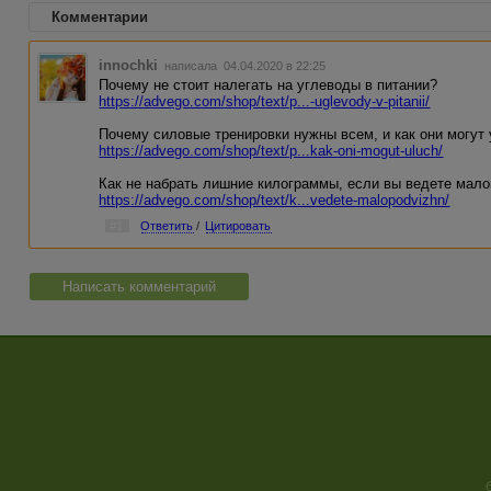
Комментарии
innochki
написала 04.04.2020 в 22:25
Почему не стоит налегать на углеводы в питании?
https://advego.com/shop/text/p...-uglevody-v-pitanii/
Почему силовые тренировки нужны всем, и как они могут
https://advego.com/shop/text/p...kak-oni-mogut-uluch/
Как не набрать лишние килограммы, если вы ведете мал
https://advego.com/shop/text/k...vedete-malopodvizhn/
#1
Ответить
/
Цитировать
Написать комментарий