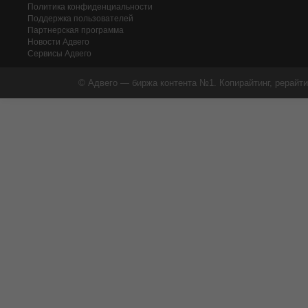
Политика конфиденциальности
Поддержка пользователей
Партнерская программа
Новости Адвего
Сервисы Адвего
© Адвего — биржа контента №1. Копирайтинг, рерайти