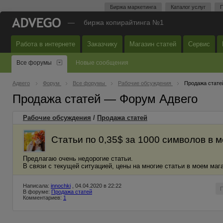
Биржа маркетинга
Каталог услуг
П
—
биржа копирайтинга №1
Работа в интернете
Заказчику
Магазин статей
Сервис
Все форумы
Новые сообщения
Адвего
Форум
Все форумы
Рабочие обсуждения
Продажа стате
Продажа статей — Форум Адвего
Рабочие обсуждения
/
Продажа статей
Статьи по 0,35$ за 1000 символов в 
Предлагаю очень недорогие статьи.
В связи с текущей ситуацией, цены на многие статьи в моем мага
Написала:
innochki
, 04.04.2020 в 22:22
В форуме:
Продажа статей
Комментариев:
1