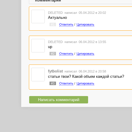
Комментарии
DELETED
написал 05.04.2012 в 20:02
Актуально
#1
Ответить
/
Цитировать
DELETED
написал 06.04.2012 в 13:55
up
#2
Ответить
/
Цитировать
fytbolist
написал 06.04.2012 в 20:58
статьи твои? Какой объем каждой статьи?
#3
Ответить
/
Цитировать
Написать комментарий
Би
Ма