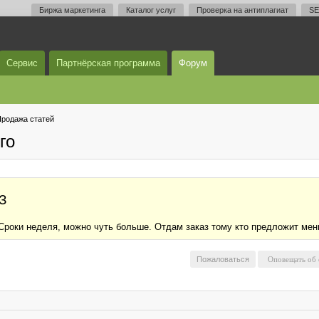
Биржа маркетинга
Каталог услуг
Проверка на антиплагиат
SE
Сервис
Партнёрская программа
Форум
родажа статей
го
З
п. Сроки неделя, можно чуть больше. Отдам заказ тому кто предложит ме
Пожаловаться