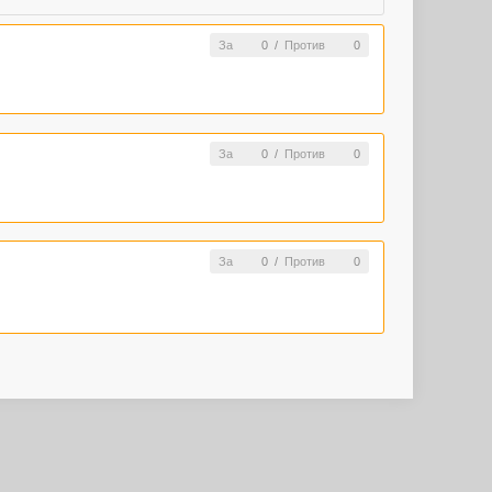
За
0
/
Против
0
За
0
/
Против
0
За
0
/
Против
0
↑
Telegram