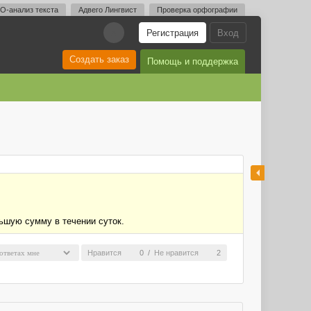
O-анализ текста
Адвего Лингвист
Проверка орфографии
Регистрация
Вход
A
Создать заказ
Помощь и поддержка
ньшую сумму в течении суток.
Нравится
0
/
Не нравится
2