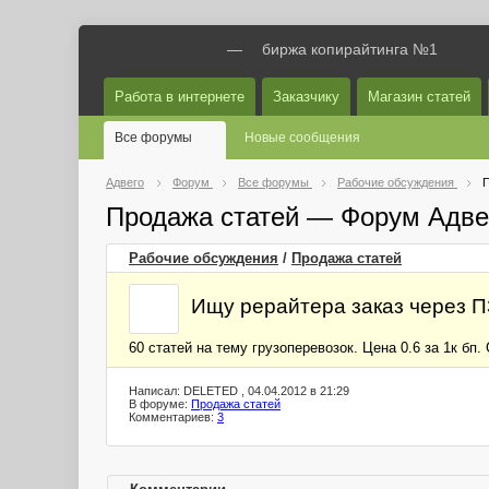
—
биржа копирайтинга №1
Работа в интернете
Заказчику
Магазин статей
Все форумы
Новые сообщения
Адвего
Форум
Все форумы
Рабочие обсуждения
П
Продажа статей — Форум Адве
Рабочие обсуждения
/
Продажа статей
Ищу рерайтера заказ через П
60 статей на тему грузоперевозок. Цена 0.6 за 1к б
Написал: DELETED , 04.04.2012 в 21:29
В форуме:
Продажа статей
Комментариев:
3