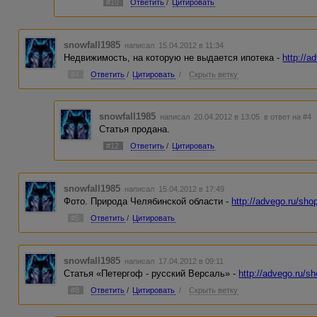
#10
Ответить
/
Цитировать
snowfall1985
написал 15.04.2012 в 11:34
Недвижимость, на которую не выдается ипотека -
http://a
#4
Ответить
/
Цитировать
/
Скрыть ветку
snowfall1985
написал 20.04.2012 в 13:05
в ответ на #4
Статья продана.
#12
Ответить
/
Цитировать
snowfall1985
написал 15.04.2012 в 17:49
Фото. Природа Челябинской области -
http://advego.ru/sho
#5
Ответить
/
Цитировать
snowfall1985
написал 17.04.2012 в 09:11
Статья «Петергоф - русский Версаль» -
http://advego.ru/s
#8
Ответить
/
Цитировать
/
Скрыть ветку