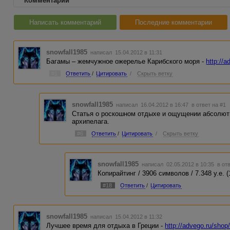
Комментарии
Написать комментарий
Последние комментарии
snowfall1985
написал 15.04.2012 в 11:31
Багамы – жемчужное ожерелье Карибского моря -
http://
#1
Ответить
/
Цитировать
/
Скрыть ветку
snowfall1985
написал 16.04.2012 в 16:47
в ответ на #1
Статья о роскошном отдыхе и ощущении абсолют
архипелага.
#6
Ответить
/
Цитировать
/
Скрыть ветку
snowfall1985
написал 02.05.2012 в 10:35
в от
Копирайтинг / 3906 символов / 7.348 у.е. (1
#18
Ответить
/
Цитировать
snowfall1985
написал 15.04.2012 в 11:32
Лучшее время для отдыха в Греции -
http://advego.ru/shop