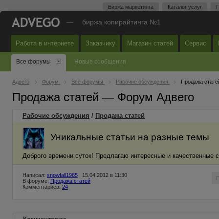
Биржа маркетинга
Каталог услуг
П
—
биржа копирайтинга №1
Работа в интернете
Заказчику
Магазин статей
Сервис
Все форумы
Новые сообщения
Адвего
Форум
Все форумы
Рабочие обсуждения
Продажа стате
Продажа статей — Форум Адвего
Рабочие обсуждения
/
Продажа статей
Уникальные статьи на разные темы
Доброго времени суток! Предлагаю интересные и качественные с
Написал:
snowfall1985
, 15.04.2012 в 11:30
В форуме:
Продажа статей
Комментариев:
24