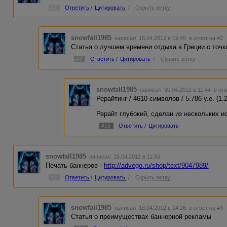
#2
Ответить
/
Цитировать
/
Скрыть ветку
snowfall1985
написал 16.04.2012 в 19:45
в ответ на #2
Статья о лучшем времени отдыха в Греции с точк
#7
Ответить
/
Цитировать
/
Скрыть ветку
snowfall1985
написал 30.04.2012 в 11:44
в от
Рерайтинг / 4610 символов / 5.786 у.е. (1.2
Рерайт глубокий, сделан из нескольких и
#16
Ответить
/
Цитировать
snowfall1985
написал 15.04.2012 в 11:33
Печать баннеров -
http://advego.ru/shop/text/9047989/
#3
Ответить
/
Цитировать
/
Скрыть ветку
snowfall1985
написал 18.04.2012 в 14:26
в ответ на #3
Статья о преимуществах баннерной рекламы