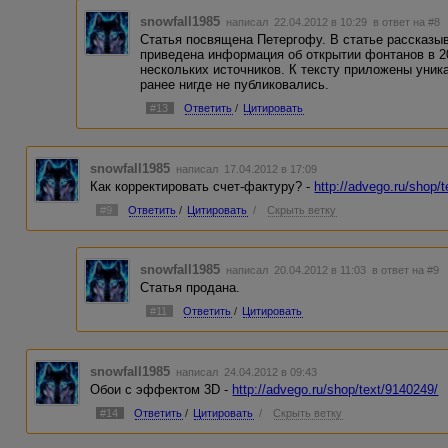
snowfall1985
написал 22.04.2012 в 10:29
в ответ на #8
Статья посвящена Петергофу. В статье рассказыв
приведена информация об открытии фонтанов в 20
нескольких источников. К тексту приложены уни
ранее нигде не публиковались.
#13
Ответить
/
Цитировать
snowfall1985
написал 17.04.2012 в 17:09
Как корректировать счет-фактуру? -
http://advego.ru/shop/
#9
Ответить
/
Цитировать
/
Скрыть ветку
snowfall1985
написал 20.04.2012 в 11:03
в ответ на #9
Статья продана.
#11
Ответить
/
Цитировать
snowfall1985
написал 24.04.2012 в 09:43
Обои с эффектом 3D -
http://advego.ru/shop/text/9140249/
#14
Ответить
/
Цитировать
/
Скрыть ветку