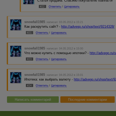
Статья продана. Спасибо покупателю Ioanna79!
#22
Ответить
/
Цитировать
snowfall1985
написал 03.05.2012 в 15:21
Как раскрутить сайт? -
http://advego.ru/shop/text/9214328/
#21
Ответить
/
Цитировать
snowfall1985
написал 04.05.2012 в 15:00
Что можно купить с помощью ипотеки? -
http://advego.ru/
#23
Ответить
/
Цитировать
snowfall1985
написал 04.05.2012 в 15:01
Ипотека: как выбрать валюту -
http://advego.ru/shop/text/
#24
Ответить
/
Цитировать
Написать комментарий
Последние комментарии