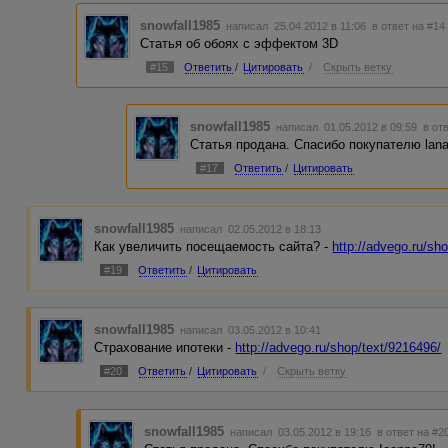
snowfall1985
написал 25.04.2012 в 11:06
в ответ на #14
Статья об обоях с эффектом 3D
#15
Ответить
/
Цитировать
/
Скрыть ветку
snowfall1985
написал 01.05.2012 в 09:59
в от
Статья продана. Спасибо покупателю lana
#17
Ответить
/
Цитировать
snowfall1985
написал 02.05.2012 в 18:13
Как увеличить посещаемость сайта? -
http://advego.ru/sh
#19
Ответить
/
Цитировать
snowfall1985
написал 03.05.2012 в 10:41
Страхование ипотеки -
http://advego.ru/shop/text/9216496/
#20
Ответить
/
Цитировать
/
Скрыть ветку
snowfall1985
написал 03.05.2012 в 19:16
в ответ на #2