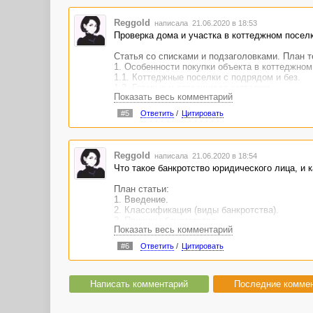
Reggold
написала 21.06.2020 в 18:53
Проверка дома и участка в коттеджном поселк
Статья со списками и подзаголовками. План т
1. Особенности покупки объекта в коттеджном
1.1. Коттеджные поселки с подрядом и без.
1.2. Готовые и строящиеся коттеджи.
Показать весь комментарий
2. Основные документы:
• пакет на открытие титула;
#5
Ответить
/
Цитировать
• межевое дело;
• ситуационный план;
• правоустанавливающие документы ;
• сервитуты.
Reggold
написала 21.06.2020 в 18:54
3. Заключение.
Что такое банкротство юридического лица, и 
https://advego.com/shop/text/p...selke-s-eksperti
План статьи:
1. Введение.
2. Классификация (виды банкротства).
3. Причины банкротства.
Показать весь комментарий
4. Признаки финансовой несостоятельности.
5. Последствия банкротства.
#6
Ответить
/
Цитировать
6. Кто может инициировать процедуру банкрот
7. Какие нужны документы для банкротства.
8. Как заполнить исковое заявление.
9. Стоимость банкротства.
Написать комментарий
Последние комме
10. Этапы банкротства.
11. Уголовная и административная ответствен