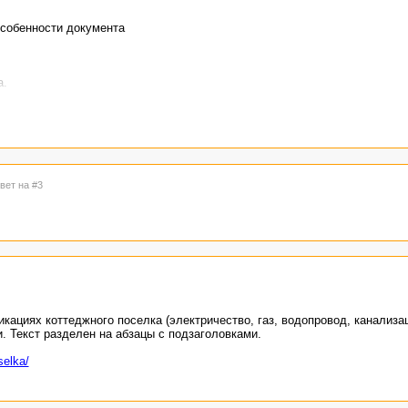
lug/
особенности документа
а.
твет на #3
ержит подзаголовки двух уровней и маркированные списки.
okum5/
кациях коттеджного поселка (электричество, газ, водопровод, канализац
. Текст разделен на абзацы с подзаголовками.
selka/