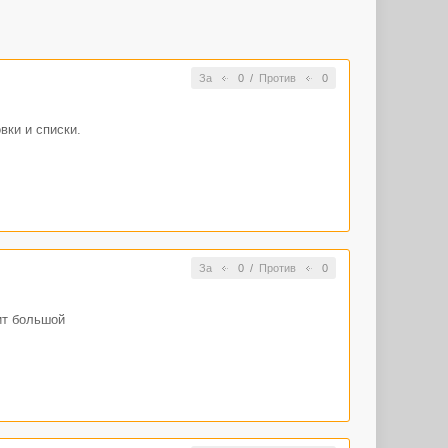
За
0
/
Против
0
вки и списки.
ческую
За
0
/
Против
0
ит большой
звание