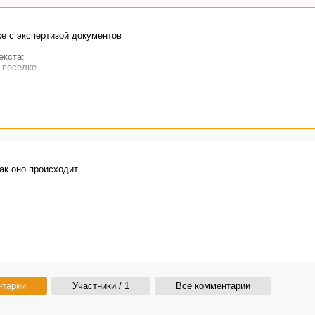
е с экспертизой документов
екста:
 поселке.
как оно происходит
zoj/
ства.
нтарии
Участники / 1
Все комментарии
ность.