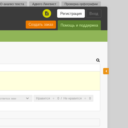
O-анализ текста
Адвего Лингвист
Проверка орфографии
Регистрация
Вход
A
Создать заказ
Помощь и поддержка
Нравится
0
/
Не нравится
0