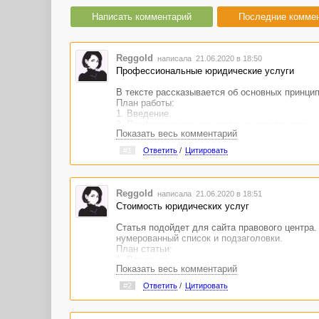
Написать комментарий
Последние комме
Reggold
написала 21.06.2020 в 18:50
Профессиональные юридические услуги
В тексте рассказывается об основных принцип
План работы:
1. Введение.
2. Профессиональное оказание юридических у
Показать весь комментарий
3. Юридические услуги: помощь специалистов
4. Основные правила оказания юридических ус
#1
Ответить
/
Цитировать
5. Комплексные юридические услуги
Статья подойдет для сайта или блога правово
компанию.
Reggold
написала 21.06.2020 в 18:51
https://advego.com/shop/text/p...ridicheskie-uslu
Стоимость юридических услуг
Статья подойдет для сайта правового центра.
нумерованный список и подзаголовки.
План статьи:
1. Введение.
Показать весь комментарий
2. Из чего складываются цены на юридические
3. Типовой прайс юридических услуг.
#2
Ответить
/
Цитировать
4. Стоимость юридических услуг: прейскурант
В тексте упомянут столичный регион, но стат
населенного пункта).