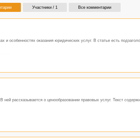
нтарии
Участники / 1
Все комментарии
ах и особенностях оказания юридических услуг. В статье есть подзаголо
слуг.
.
луг.
й компании. В последней части текста говорится об обращении в юриди
gi1/
 В ней рассказывается о ценообразовании правовых услуг. Текст содерж
 услуги.
 цен.
ья может использоваться для любого города (можно просто поменять на