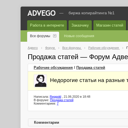
—
биржа копирайтинга №1
Работа в интернете
Заказчику
Магазин статей
Все форумы
Новые сообщения
Адвего
Форум
Все форумы
Рабочие обсуждения
П
Продажа статей — Форум Адве
Рабочие обсуждения
/
Продажа статей
Недорогие статьи на разные
Написала:
Reggold
, 21.06.2020 в 18:48
В форуме:
Продажа статей
Комментариев:
7
Комментарии