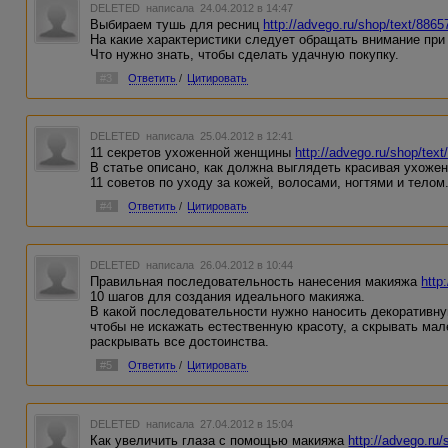
DELETED
написала 24.04.2012 в 14:47
Выбираем тушь для ресниц
http://advego.ru/shop/text/8865
На какие характеристики следует обращать внимание при
Что нужно знать, чтобы сделать удачную покупку.
#3
Ответить
/
Цитировать
DELETED
написала 25.04.2012 в 12:41
11 секретов ухоженной женщины
http://advego.ru/shop/tex
В статье описано, как должна выглядеть красивая ухоже
11 советов по уходу за кожей, волосами, ногтями и телом
#4
Ответить
/
Цитировать
DELETED
написала 26.04.2012 в 10:44
Правильная последовательность нанесения макияжа
http
10 шагов для создания идеального макияжа.
В какой последовательности нужно наносить декоративную
чтобы не искажать естественную красоту, а скрывать мал
раскрывать все достоинства.
#5
Ответить
/
Цитировать
DELETED
написала 27.04.2012 в 15:04
Как увеличить глаза с помощью макияжа
http://advego.ru