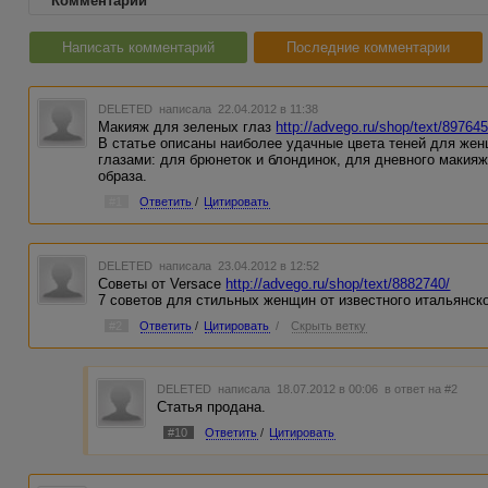
Комментарии
Написать комментарий
Последние комментарии
DELETED
написала 22.04.2012 в 11:38
Макияж для зеленых глаз
http://advego.ru/shop/text/897645
В статье описаны наиболее удачные цвета теней для же
глазами: для брюнеток и блондинок, для дневного макияж
образа.
#1
Ответить
/
Цитировать
DELETED
написала 23.04.2012 в 12:52
Советы от Versace
http://advego.ru/shop/text/8882740/
7 советов для стильных женщин от известного итальянс
#2
Ответить
/
Цитировать
/
Скрыть ветку
DELETED
написала 18.07.2012 в 00:06
в ответ на #2
Статья продана.
#10
Ответить
/
Цитировать