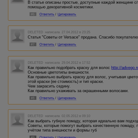
В статье описаны простые, доступные каждой женщине сп
помощью декоративной косметики.
#6
Ответить
/
Цитировать
DELETED
написала 27.04.2012 в 23:25
Статья "Советы от Versace" продана. Спасибо покупателю
#7
Ответить
/
Цитировать
DELETED
написала 29.04.2012 в 17:52
Как правильно подобрать краску для волос
http://advego.
Основные цветотипы внешности.
Как правильно выбрать краску для волос, учитывая цвет
этой краски (ее стоимость) и тип краски.
Чем закрасить седину.
Как правильно ухаживать за окрашенными волосами.
#8
Ответить
/
Цитировать
DELETED
написала 02.05.2012 в 09:10
Как выбрать губную помаду, которая идеально вам подх
Советы, которые помогут выбрать качественную помаду, 
учётом типа внешности и формы губ
#9
Ответить
/
Цитировать