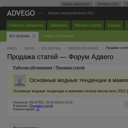
Биржа маркетинга
Каталог услуг
П
—
биржа копирайтинга №1
Работа в интернете
Заказчику
Магазин статей
Сервис
Все форумы
Новые сообщения
Адвего
Форум
Все форумы
Рабочие обсуждения
Продажа стате
Продажа статей — Форум Адвего
Рабочие обсуждения
/
Продажа статей
Основные модные тенденции в макия
Основные модные тенденции в макияже сезона весна-лето 2012
Написала: DELETED , 21.04.2012 в 15:32
В форуме:
Продажа статей
Комментариев:
11