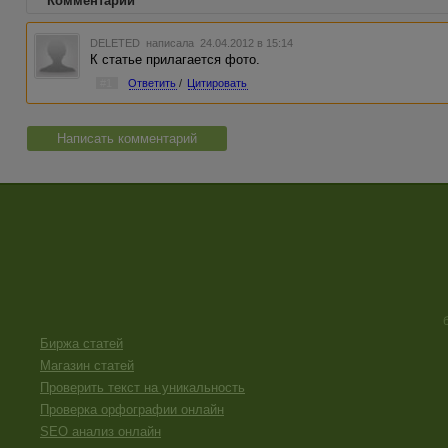
Комментарии
DELETED
написала 24.04.2012 в 15:14
К статье прилагается фото.
#1
Ответить
/
Цитировать
Написать комментарий
Биржа статей
Магазин статей
Проверить текст на уникальность
Проверка орфографии онлайн
SEO анализ онлайн