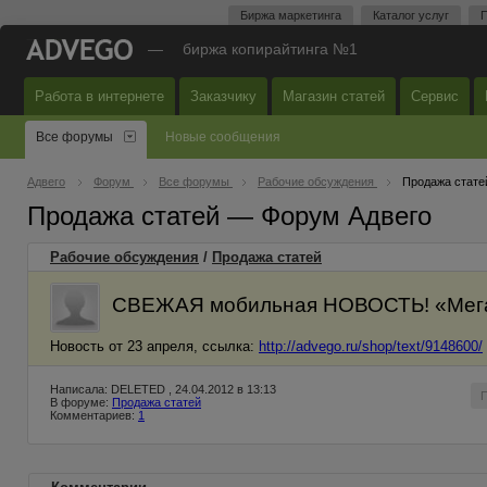
Биржа маркетинга
Каталог услуг
П
—
биржа копирайтинга №1
Работа в интернете
Заказчику
Магазин статей
Сервис
Все форумы
Новые сообщения
Адвего
Форум
Все форумы
Рабочие обсуждения
Продажа стате
Продажа статей — Форум Адвего
Рабочие обсуждения
/
Продажа статей
СВЕЖАЯ мобильная НОВОСТЬ! «Мега
Новость от 23 апреля, ссылка:
http://advego.ru/shop/text/9148600/
Написала: DELETED , 24.04.2012 в 13:13
В форуме:
Продажа статей
Комментариев:
1