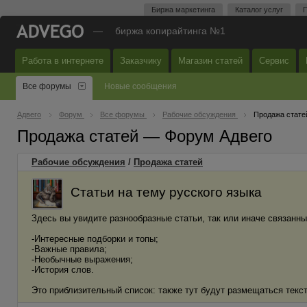
Биржа маркетинга
Каталог услуг
П
—
биржа копирайтинга №1
Работа в интернете
Заказчику
Магазин статей
Сервис
Все форумы
Новые сообщения
Адвего
Форум
Все форумы
Рабочие обсуждения
Продажа стате
Продажа статей — Форум Адвего
Рабочие обсуждения
/
Продажа статей
Статьи на тему русского языка
Здесь вы увидите разнообразные статьи, так или иначе связанны
-Интересные подборки и топы;
-Важные правила;
-Необычные выражения;
-История слов.
Это приблизительный список: также тут будут размещаться текст