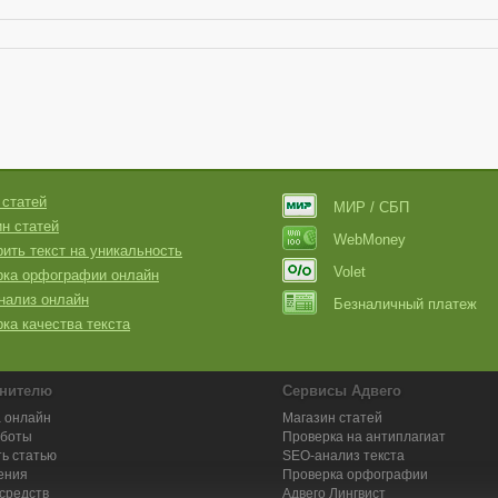
 статей
МИР / СБП
н статей
WebMoney
ить текст на уникальность
Volet
рка орфографии онлайн
нализ онлайн
Безналичный платеж
ка качества текста
нителю
Сервисы Адвего
 онлайн
Магазин статей
аботы
Проверка на антиплагиат
ь статью
SEO-анализ текста
ения
Проверка орфографии
средств
Адвего
Лингвист