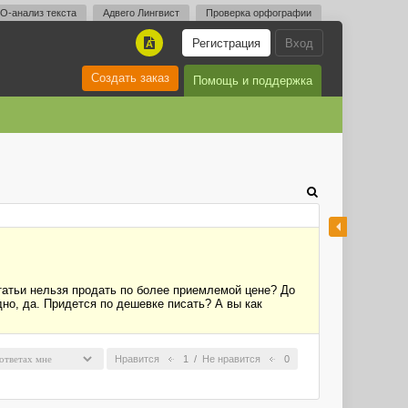
O-анализ текста
Адвего Лингвист
Проверка орфографии
Регистрация
Вход
A
Создать заказ
Помощь и поддержка
статьи нельзя продать по более приемлемой цене? До
дно, да. Придется по дешевке писать? А вы как
Нравится
1
/
Не нравится
0