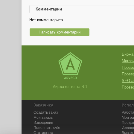
Комментарии
Нет комментариев
Написать комментарий
Биржа
Магази
Провер
Прове
SEO а
биржа контента №1
Провер
Заказчику
Испол
Создать заказ
Работа
Мои заказы
Мои р
Извещения
Продат
Пополнить счёт
Извещ
Статистика
Вывод 