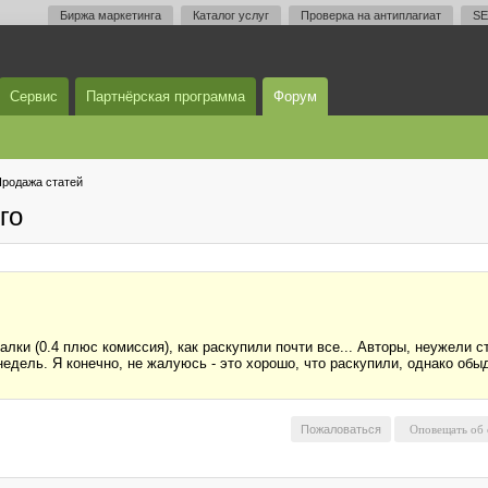
Биржа маркетинга
Каталог услуг
Проверка на антиплагиат
SE
Сервис
Партнёрская программа
Форум
родажа статей
го
алки (0.4 плюс комиссия), как раскупили почти все... Авторы, неужели 
недель. Я конечно, не жалуюсь - это хорошо, что раскупили, однако обы
Пожаловаться