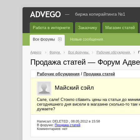
—
биржа копирайтинга №1
Работа в интернете
Заказчику
Магазин статей
Все форумы
Новые сообщения
Адвего
Форум
Все форумы
Рабочие обсуждения
П
Продажа статей — Форум Адве
Рабочие обсуждения
/
Продажа статей
Майский сэйл
Сале, сале! Стоило сбавить цены на статьи до миним
сегодняшнего дня висели в магазине сколько-то там 
думаете?
Написал: DELETED , 08.05.2012 в 15:58
В форуме:
Продажа статей
Комментариев: нет