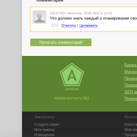
Комментарии
DELETED
написала 19.05.2012 в 12:03
Что должен знать каждый о планировании сво
#1
Ответить
/
Цитировать
Написать комментарий
Биржа
Магази
Провер
Прове
SEO а
биржа контента №1
Провер
Заказчику
Испол
Создать заказ
Работа
Мои заказы
Мои р
Извещения
Продат