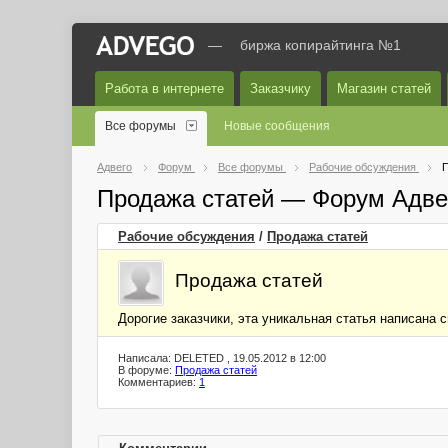
—
биржа копирайтинга №1
Работа в интернете
Заказчику
Магазин статей
Все форумы
Новые сообщения
Адвего
Форум
Все форумы
Рабочие обсуждения
П
Продажа статей — Форум Адве
Рабочие обсуждения
/
Продажа статей
Продажа статей
Дорогие заказчики, эта уникальная статья написана
Написала: DELETED , 19.05.2012 в 12:00
В форуме:
Продажа статей
Комментариев:
1