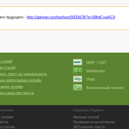
его будущего -
http://advego.ru/shop/text/9333478/?p=09h4CywACV
 статей
МИР / СБП
н статей
WebMoney
ить текст на уникальность
Volet
рка орфографии онлайн
нализ онлайн
Безналичный платеж
ка качества текста
нителю
Сервисы Адвего
 онлайн
Магазин статей
аботы
Проверка на антиплагиат
ь статью
SEO-анализ текста