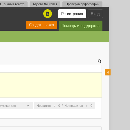
O-анализ текста
Адвего Лингвист
Проверка орфографии
Регистрация
Вход
A
Создать заказ
Помощь и поддержка
Нравится
0
/
Не нравится
0