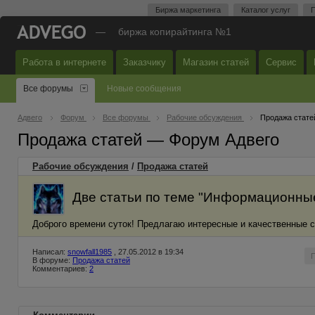
Биржа маркетинга
Каталог услуг
П
—
биржа копирайтинга №1
Работа в интернете
Заказчику
Магазин статей
Сервис
Все форумы
Новые сообщения
Адвего
Форум
Все форумы
Рабочие обсуждения
Продажа стате
Продажа статей — Форум Адвего
Рабочие обсуждения
/
Продажа статей
Две статьи по теме "Информационные
Доброго времени суток! Предлагаю интересные и качественные с
Написал:
snowfall1985
, 27.05.2012 в 19:34
В форуме:
Продажа статей
Комментариев:
2