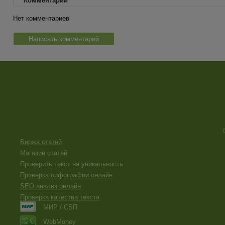
Комментарии
Нет комментариев
Написать комментарий
Биржа статей
Магазин статей
Проверить текст на уникальность
Проверка орфографии онлайн
SEO анализ онлайн
Проверка качества текста
МИР / СБП
WebMoney