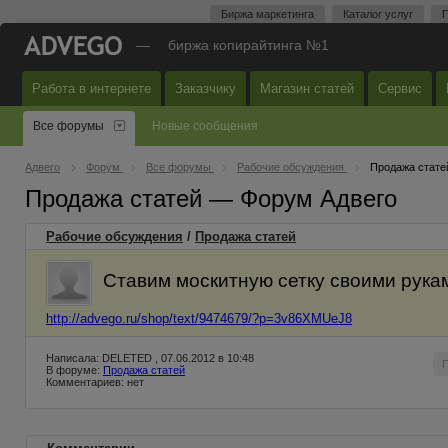
Биржа маркетинга
Каталог услуг
П
—
биржа копирайтинга №1
Работа в интернете
Заказчику
Магазин статей
Сервис
Все форумы
Новые сообщения
Адвего
Форум
Все форумы
Рабочие обсуждения
Продажа стате
Продажа статей — Форум Адвего
Рабочие обсуждения
/
Продажа статей
Ставим москитную сетку своими рука
http://advego.ru/shop/text/9474679/?p=3v86XMUeJ8
Написала: DELETED , 07.06.2012 в 10:48
В форуме:
Продажа статей
Комментариев: нет