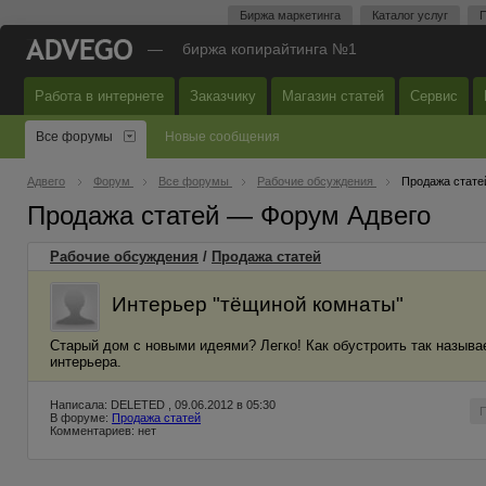
Биржа маркетинга
Каталог услуг
П
—
биржа копирайтинга №1
Работа в интернете
Заказчику
Магазин статей
Сервис
Все форумы
Новые сообщения
Адвего
Форум
Все форумы
Рабочие обсуждения
Продажа стате
Продажа статей — Форум Адвего
Рабочие обсуждения
/
Продажа статей
Интерьер "тёщиной комнаты"
Старый дом с новыми идеями? Легко! Как обустроить так назыв
интерьера.
Написала: DELETED , 09.06.2012 в 05:30
В форуме:
Продажа статей
Комментариев: нет