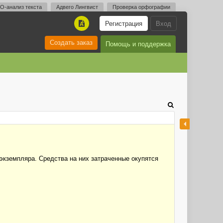
O-анализ текста
Адвего Лингвист
Проверка орфографии
Регистрация
Вход
A
Создать заказ
Помощь и поддержка
кземпляра. Средства на них затраченные окупятся