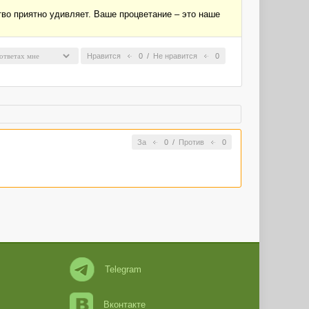
тво приятно удивляет. Ваше процветание – это наше
Нравится
0
/
Не нравится
0
За
0
/
Против
0
Telegram
Вконтакте