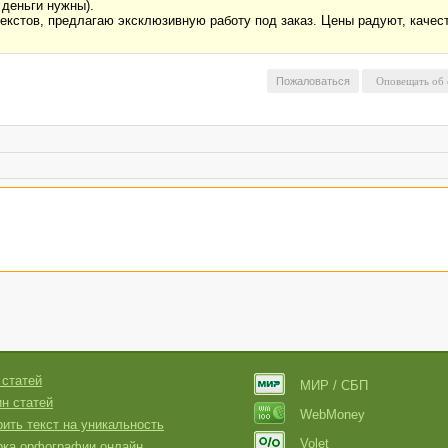
 деньги нужны).
текстов, предлагаю эксклюзивную работу под заказ. Цены радуют, качес
Пожаловаться
 статей
МИР / СБП
н статей
WebMoney
ить текст на уникальность
Volet
рка орфографии онлайн