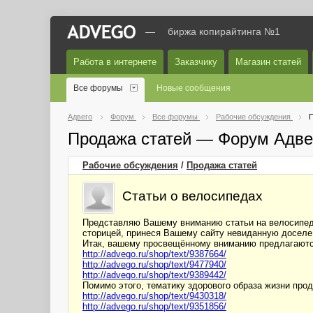
—
биржа копирайтинга №1
Работа в интернете
Заказчику
Магазин статей
Все форумы
Новые сообщения
Адвего
Форум
Все форумы
Рабочие обсуждения
П
Продажа статей — Форум Адве
Рабочие обсуждения
/
Продажа статей
Статьи о велосипедах
Представляю Вашему вниманию статьи на велосипедн
сторицей, принеся Вашему сайту невиданную доселе
Итак, вашему просвещённому вниманию предлагают
http://advego.ru/shop/text/9387664/
http://advego.ru/shop/text/9477940/
http://advego.ru/shop/text/9389442/
Помимо этого, тематику здорового образа жизни пр
http://advego.ru/shop/text/9430318/
http://advego.ru/shop/text/9351856/