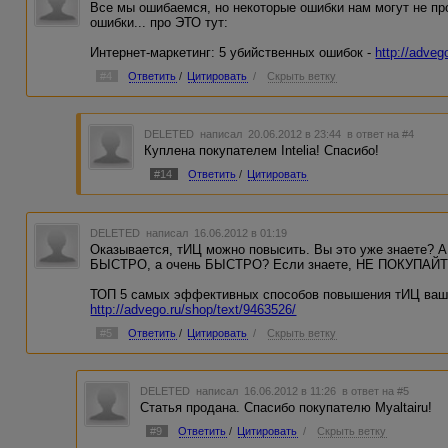
Все мы ошибаемся, но некоторые ошибки нам могут не прос
ошибки... про ЭТО тут:
Интернет-маркетинг: 5 убийственных ошибок -
http://adveg
#4
Ответить
/
Цитировать
/
Скрыть ветку
DELETED
написал 20.06.2012 в 23:44
в ответ на #4
Куплена покупателем Intelia! Спасибо!
#14
Ответить
/
Цитировать
DELETED
написал 16.06.2012 в 01:19
Оказывается, тИЦ можно повысить. Вы это уже знаете? А 
БЫСТРО, а очень БЫСТРО? Если знаете, НЕ ПОКУПАЙТЕ 
ТОП 5 самых эффективных способов повышения тИЦ ваше
http://advego.ru/shop/text/9463526/
#5
Ответить
/
Цитировать
/
Скрыть ветку
DELETED
написал 16.06.2012 в 11:26
в ответ на #5
Статья продана. Спасибо покупателю Myaltairu!
#9
Ответить
/
Цитировать
/
Скрыть ветку