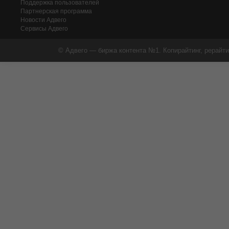
Поддержка пользователей
Партнерская программа
Новости Адвего
Сервисы Адвего
© Адвего — биржа контента №1. Копирайтинг, рерайти