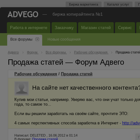
Биржа маркетинга
Каталог услуг
П
—
биржа копирайтинга №1
Работа в интернете
Заказчику
Магазин статей
Сервис
Все форумы
Новые сообщения
Адвего
Форум
Все форумы
Рабочие обсуждения
Продажа стате
Продажа статей — Форум Адвего
Рабочие обсуждения
/
Продажа статей
На сайте нет качественного контента
Купив мои статьи, например. Уверяю вас, что они учат только до
года, то самое то...
Если вы решили заработать на своём сайте, прочтите ЭТО:
4 самых перспективных способа заработка в Интернет -
http://ad
Написал: DELETED , 16.06.2012 в 01:14
В форуме:
Продажа статей