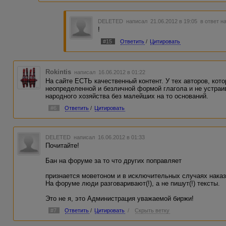
DELETED
написал 21.06.2012 в 19:05
в ответ н
!
#15
Ответить
/
Цитировать
Rokintis
написал 16.06.2012 в 01:22
На сайте ЕСТЬ качественный контент. У тех авторов, ко
неопределенной и безличной формой глагола и не устра
народного хозяйства без малейших на то оснований.
#6
Ответить
/
Цитировать
DELETED
написал 16.06.2012 в 01:33
Почитайте!
Бан на форуме за то что других поправляет
признается моветоном и в исключительных случаях наказ
На форуме люди разговаривают(!), а не пишут(!) тексты.
Это не я, это Администрация уважаемой биржи!
#7
Ответить
/
Цитировать
/
Скрыть ветку