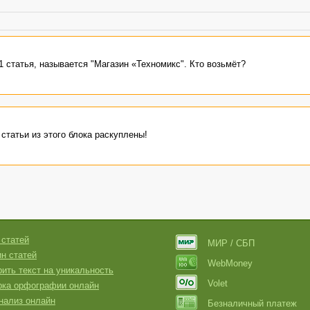
1 статья, называется "Магазин «Техномикс". Кто возьмёт?
статьи из этого блока раскуплены!
 статей
МИР / СБП
н статей
WebMoney
ить текст на уникальность
Volet
рка орфографии онлайн
нализ онлайн
Безналичный платеж