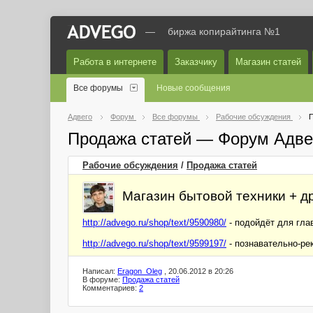
—
биржа копирайтинга №1
Работа в интернете
Заказчику
Магазин статей
Все форумы
Новые сообщения
Адвего
Форум
Все форумы
Рабочие обсуждения
П
Продажа статей — Форум Адве
Рабочие обсуждения
/
Продажа статей
Магазин бытовой техники + 
http://advego.ru/shop/text/9590980/
- подойдёт для гла
http://advego.ru/shop/text/9599197/
- познавательно-ре
Написал:
Eragon_Oleg
, 20.06.2012 в 20:26
В форуме:
Продажа статей
Комментариев:
2