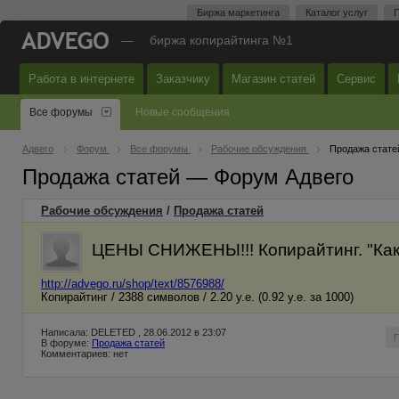
Биржа маркетинга
Каталог услуг
П
—
биржа копирайтинга №1
Работа в интернете
Заказчику
Магазин статей
Сервис
Все форумы
Новые сообщения
Адвего
Форум
Все форумы
Рабочие обсуждения
Продажа стате
Продажа статей — Форум Адвего
Рабочие обсуждения
/
Продажа статей
ЦЕНЫ СНИЖЕНЫ!!! Копирайтинг. "Как 
http://advego.ru/shop/text/8576988/
Копирайтинг / 2388 символов / 2.20 у.е. (0.92 у.е. за 1000)
Написала: DELETED , 28.06.2012 в 23:07
В форуме:
Продажа статей
Комментариев: нет