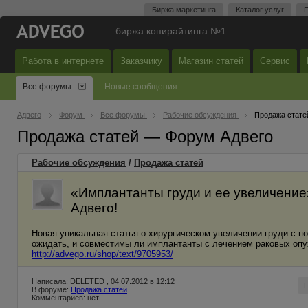
Биржа маркетинга
Каталог услуг
П
—
биржа копирайтинга №1
Работа в интернете
Заказчику
Магазин статей
Сервис
Все форумы
Новые сообщения
Адвего
Форум
Все форумы
Рабочие обсуждения
Продажа стате
Продажа статей — Форум Адвего
Рабочие обсуждения
/
Продажа статей
«Имплантанты груди и ее увеличение» 
Адвего!
Новая уникальная статья о хирургическом увеличении груди с по
ожидать, и совместимы ли имплантанты с лечением раковых оп
http://advego.ru/shop/text/9705953/
Написала: DELETED , 04.07.2012 в 12:12
В форуме:
Продажа статей
Комментариев: нет