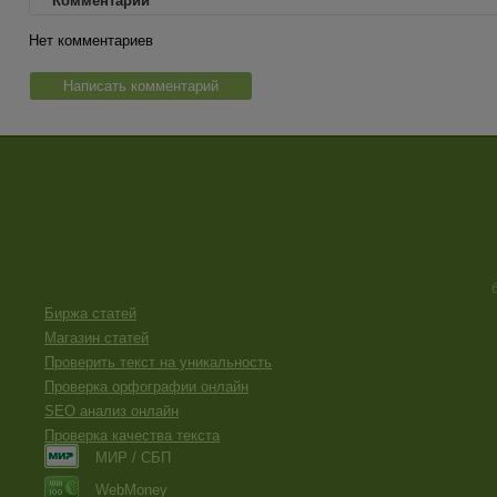
Комментарии
Нет комментариев
Написать комментарий
Биржа статей
Магазин статей
Проверить текст на уникальность
Проверка орфографии онлайн
SEO анализ онлайн
Проверка качества текста
МИР / СБП
WebMoney