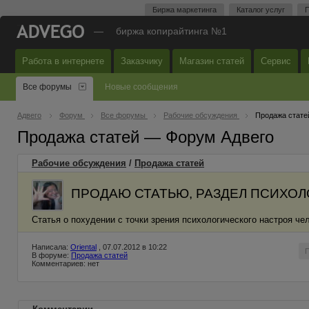
Биржа маркетинга
Каталог услуг
П
—
биржа копирайтинга №1
Работа в интернете
Заказчику
Магазин статей
Сервис
Все форумы
Новые сообщения
Адвего
Форум
Все форумы
Рабочие обсуждения
Продажа стате
Продажа статей — Форум Адвего
Рабочие обсуждения
/
Продажа статей
ПРОДАЮ СТАТЬЮ, РАЗДЕЛ ПСИХОЛ
Статья о похудении с точки зрения психологического настроя чел
Написала:
Oriental
, 07.07.2012 в 10:22
В форуме:
Продажа статей
Комментариев: нет