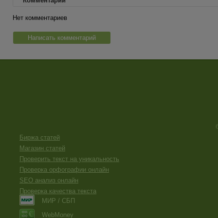
Комментарии
Нет комментариев
Написать комментарий
Биржа статей
Магазин статей
Проверить текст на уникальность
Проверка орфографии онлайн
SEO анализ онлайн
Проверка качества текста
МИР / СБП
WebMoney