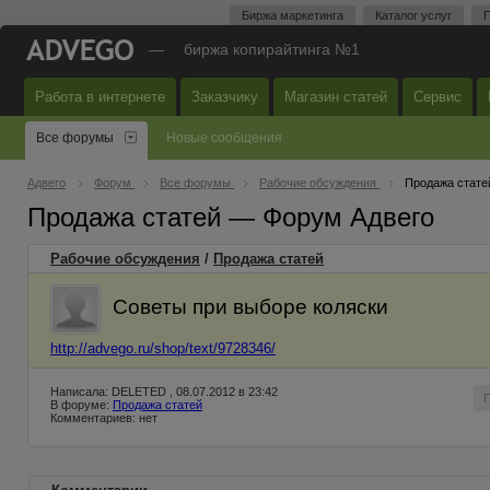
Биржа маркетинга
Каталог услуг
П
—
биржа копирайтинга №1
Работа в интернете
Заказчику
Магазин статей
Сервис
Все форумы
Новые сообщения
Адвего
Форум
Все форумы
Рабочие обсуждения
Продажа стате
Продажа статей — Форум Адвего
Рабочие обсуждения
/
Продажа статей
Советы при выборе коляски
http://advego.ru/shop/text/9728346/
Написала: DELETED , 08.07.2012 в 23:42
В форуме:
Продажа статей
Комментариев: нет