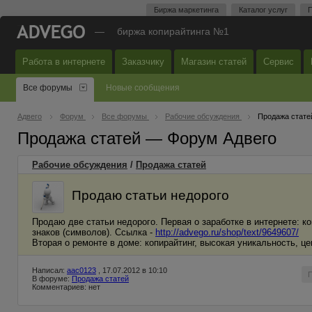
Биржа маркетинга
Каталог услуг
П
—
биржа копирайтинга №1
Работа в интернете
Заказчику
Магазин статей
Сервис
Все форумы
Новые сообщения
Адвего
Форум
Все форумы
Рабочие обсуждения
Продажа стате
Продажа статей — Форум Адвего
Рабочие обсуждения
/
Продажа статей
Продаю статьи недорого
Продаю две статьи недорого. Первая о заработке в интернете: к
знаков (символов). Ссылка -
http://advego.ru/shop/text/9649607/
Вторая о ремонте в доме: копирайтинг, высокая уникальность, це
Написал:
aac0123
, 17.07.2012 в 10:10
В форуме:
Продажа статей
Комментариев: нет