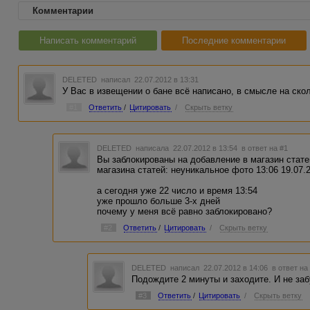
Комментарии
Написать комментарий
Последние комментарии
DELETED
написал 22.07.2012 в 13:31
У Вас в извещении о бане всё написано, в смысле на ско
#1
Ответить
/
Цитировать
/
Скрыть ветку
DELETED
написала 22.07.2012 в 13:54
в ответ на #1
Вы заблокированы на добавление в магазин стате
магазина статей: неуникальное фото 13:06 19.07.
а сегодня уже 22 число и время 13:54
уже прошло больше 3-х дней
почему у меня всё равно заблокировано?
#2
Ответить
/
Цитировать
/
Скрыть ветку
DELETED
написал 22.07.2012 в 14:06
в ответ на
Подождите 2 минуты и заходите. И не заб
#3
Ответить
/
Цитировать
/
Скрыть ветку