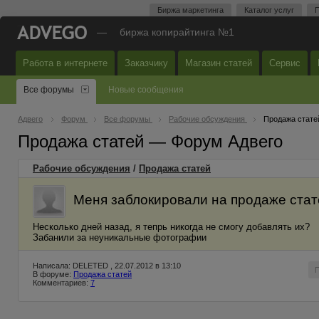
Биржа маркетинга
Каталог услуг
П
—
биржа копирайтинга №1
Работа в интернете
Заказчику
Магазин статей
Сервис
Все форумы
Новые сообщения
Адвего
Форум
Все форумы
Рабочие обсуждения
Продажа стате
Продажа статей — Форум Адвего
Рабочие обсуждения
/
Продажа статей
Меня заблокировали на продаже стат
Несколько дней назад, я тепрь никогда не смогу добавлять их?
Забанили за неуникальные фотографии
Написала: DELETED , 22.07.2012 в 13:10
В форуме:
Продажа статей
Комментариев:
7